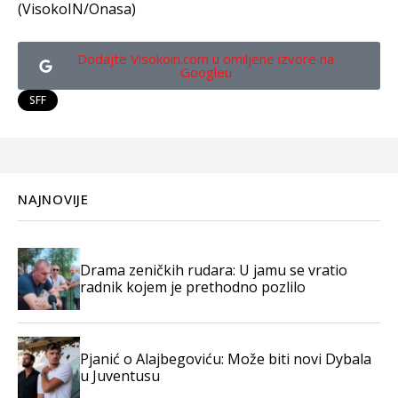
(VisokoIN/Onasa)
Dodajte Visokoin.com u omiljene izvore na
Googleu
SFF
NAJNOVIJE
Drama zeničkih rudara: U jamu se vratio
radnik kojem je prethodno pozlilo
Pjanić o Alajbegoviću: Može biti novi Dybala
u Juventusu