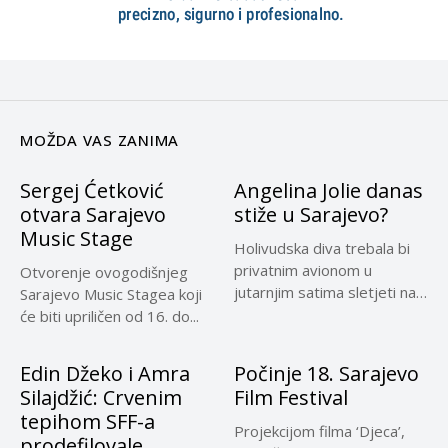
MOŽDA VAS ZANIMA
Sergej Ćetković
Angelina Jolie danas
otvara Sarajevo
stiže u Sarajevo?
Music Stage
Holivudska diva trebala bi
privatnim avionom u
Otvorenje ovogodišnjeg
jutarnjim satima sletjeti na
Sarajevo Music Stagea koji
Aerodrom...
će biti upriličen od 16. do...
Edin Džeko i Amra
Počinje 18. Sarajevo
Silajdžić: Crvenim
Film Festival
tepihom SFF-a
Projekcijom filma ‘Djeca’,
prodefilovale