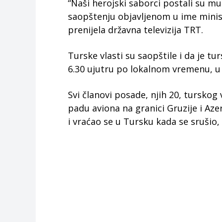
“Naši herojski saborci postali su mu
saopštenju objavljenom u ime minist
prenijela državna televizija TRT.
Turske vlasti su saopštile i da je t
6.30 ujutru po lokalnom vremenu, u 
Svi članovi posade, njih 20, tursko
padu aviona na granici Gruzije i Aze
i vraćao se u Tursku kada se srušio,