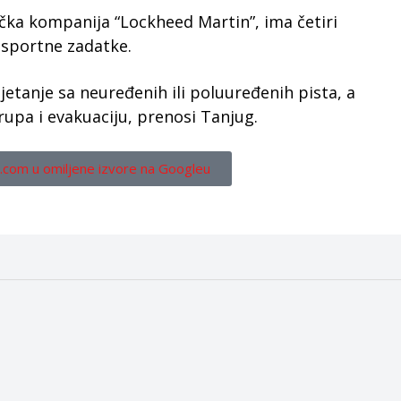
ička kompanija “Lockheed Martin”, ima četiri
nsportne zadatke.
lijetanje sa neuređenih ili poluuređenih pista, a
trupa i evakuaciju, prenosi Tanjug.
.com u omiljene izvore na Googleu