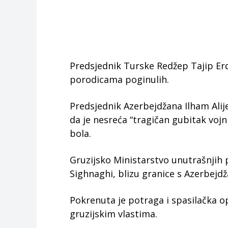
Predsjednik Turske Redžep Tajip Erd
porodicama poginulih.
Predsjednik Azerbejdžana Ilham Alij
da je nesreća “tragičan gubitak vojn
bola.
Gruzijsko Ministarstvo unutrašnjih p
Sighnaghi, blizu granice s Azerbejd
Pokrenuta je potraga i spasilačka op
gruzijskim vlastima.