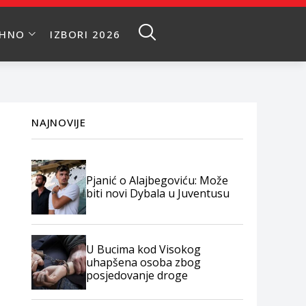
EHNO
IZBORI 2026
NAJNOVIJE
Pjanić o Alajbegoviću: Može
biti novi Dybala u Juventusu
U Bucima kod Visokog
uhapšena osoba zbog
posjedovanje droge