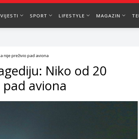
VIJESTI
SPORT
LIFESTYLE
MAGAZIN
T
ka nije preživio pad aviona
agediju: Niko od 20
io pad aviona