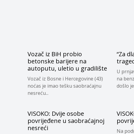
Vozač iz BiH probio
“Za dl
betonske barijere na
trage
autoputu, uletio u gradilište
U prnja
Vozač iz Bosne i Hercegovine (43)
na benz
noćas je imao tešku saobraćajnu
došlo je
nesreću...
VISOKO: Dvije osobe
VISOK
povrijeđene u saobraćajnoj
povri
nesreći
Na podr