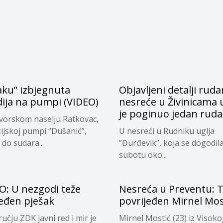
aku” izbjegnuta
Objavljeni detalji rud
dija na pumpi (VIDEO)
nesreće u Živinicama u
je poginuo jedan ruda
vorskom naselju Ratkovac,
ijskoj pumpi “Dušanić”,
U nesreći u Rudniku uglja
 do sudara...
”Đurđevik”, koja se dogodil
subotu oko...
O: U nezgodi teže
Nesreća u Preventu: 
jeđen pješak
povrijeđen Mirnel Mos
učju ZDK javni red i mir je
Mirnel Mostić (23) iz Visok