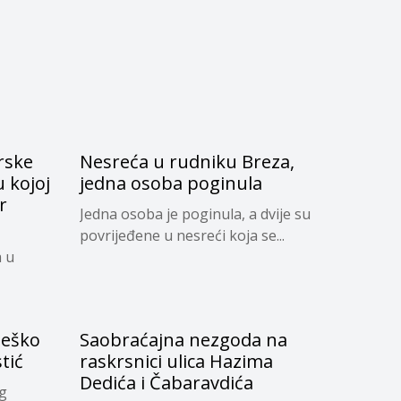
arske
Nesreća u rudniku Breza,
 kojoj
jedna osoba poginula
r
Jedna osoba je poginula, a dvije su
povrijeđene u nesreći koja se...
a u
Teško
Saobraćajna nezgoda na
tić
raskrsnici ulica Hazima
Dedića i Čabaravdića
og