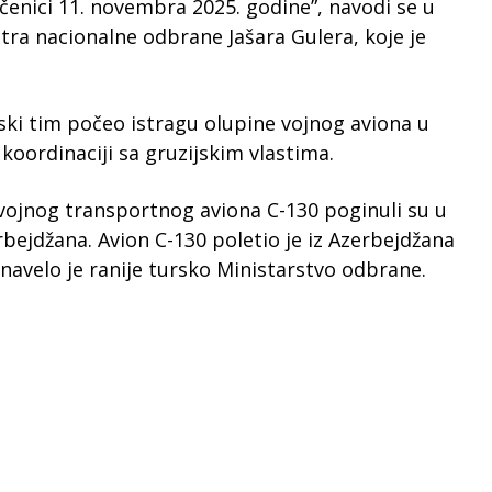
čenici 11. novembra 2025. godine”, navodi se u
ra nacionalne odbrane Jašara Gulera, koje je
urski tim počeo istragu olupine vojnog aviona u
koordinaciji sa gruzijskim vlastima.
g vojnog transportnog aviona C-130 poginuli su u
rbejdžana. Avion C-130 poletio je iz Azerbejdžana
 navelo je ranije tursko Ministarstvo odbrane.