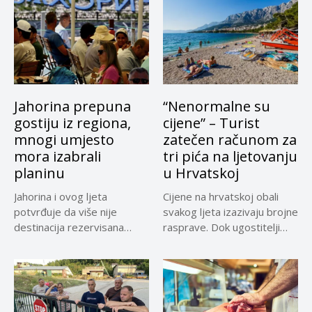
Jahorina prepuna
“Nenormalne su
gostiju iz regiona,
cijene” – Turist
mnogi umjesto
zatečen računom za
mora izabrali
tri pića na ljetovanju
planinu
u Hrvatskoj
Jahorina i ovog ljeta
Cijene na hrvatskoj obali
potvrđuje da više nije
svakog ljeta izazivaju brojne
destinacija rezervisana
rasprave. Dok ugostitelji
samo za...
upozoravaju...