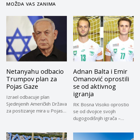
MOŽDA VAS ZANIMA
Netanyahu odbacio
Adnan Balta i Emir
Trumpov plan za
Omanović oprostili
Pojas Gaze
se od aktivnog
igranja
Izrael odbacuje plan
Sjedinjenih Američkih Država
RK Bosna Visoko oprostio
za postizanje mira u Pojasu
se od dvojice svojih
Gaze,...
dugogodišnjih igrača –
Adnana...