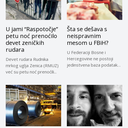
U jami “Raspotočje”
Šta se dešava s
petu noć prenoćilo
neispravnim
devet zeničkih
mesom u FBiH?
rudara
U Federaciji Bosne i
Hercegovine ne postoji
Devet rudara Rudnika
jedinstvena baza podataka
mrkog uglja Zenica (RMUZ)
o kontrolama,...
već su petu noć prenoćili...