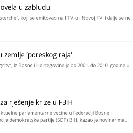
 dovela u zabludu
rchef, koji se emitovao na FTV-u i Novoj TV, i dalje se ne
u zemlje ‘poreskog raja’
egrity“, iz Bosne i Hercegovine je od 2001. do 2010. godine u
za rješenje krize u FBiH
ktuelne parlamentarne većine u Federaciji Bosne i
ijaldemokratske partije (SDP) BiH, kazao je novinarima...