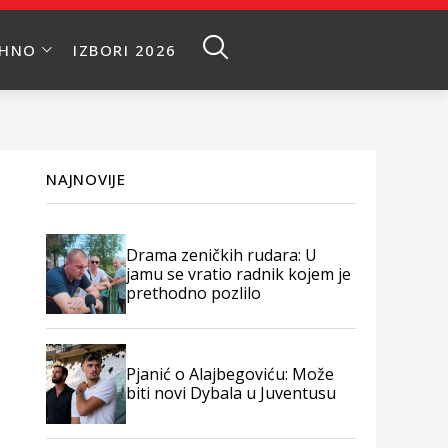
EHNO
IZBORI 2026
NAJNOVIJE
Drama zeničkih rudara: U
jamu se vratio radnik kojem je
prethodno pozlilo
Pjanić o Alajbegoviću: Može
biti novi Dybala u Juventusu