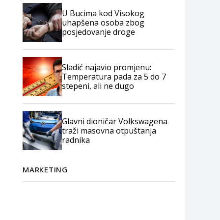
U Bucima kod Visokog
uhapšena osoba zbog
posjedovanje droge
Sladić najavio promjenu:
Temperatura pada za 5 do 7
stepeni, ali ne dugo
Glavni dioničar Volkswagena
traži masovna otpuštanja
radnika
MARKETING