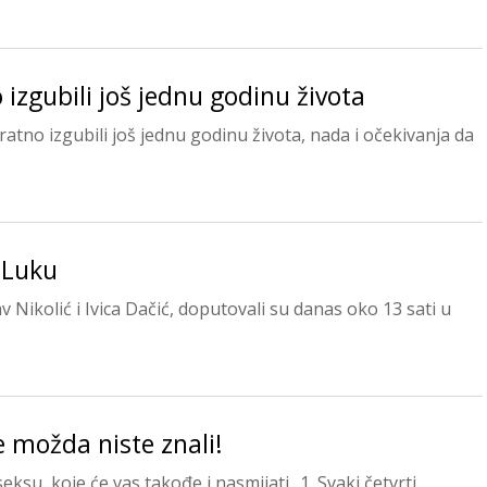
izgubili još jednu godinu života
tno izgubili još jednu godinu života, nada i očekivanja da
a Luku
v Nikolić i Ivica Dačić, doputovali su danas oko 13 sati u
e možda niste znali!
ksu, koje će vas takođe i nasmijati.. 1. Svaki četvrti