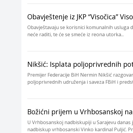
Obavještenje iz JKP “Visočica” Vis
Obavještavaju se korisnici komunalnih usluga d
neće raditi, te će se smeće iz reona utorka...
Nikšić: Isplata poljoprivrednih po
Premijer Federacije BiH Nermin Nikšić razgovar
poljoprivrednih udruženja i saveza FBiH i pred
Božićni prijem u Vrhbosanskoj na
U Vrhbosanskoj nadbiskupiji u Sarajevu danas 
nadbiskup vrhbosanski Vinko kardinal Puljić. Pri