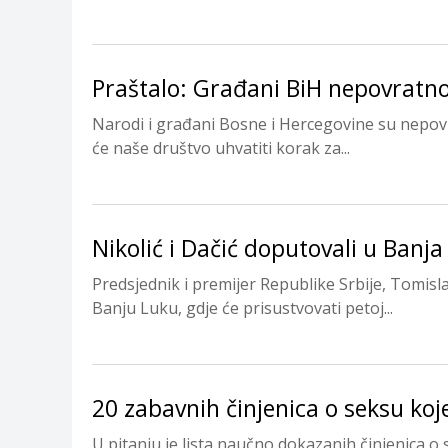
Praštalo: Građani BiH nepovratno 
Narodi i građani Bosne i Hercegovine su nepovra
će naše društvo uhvatiti korak za...
Nikolić i Dačić doputovali u Banj
Predsjednik i premijer Republike Srbije, Tomisla
Banju Luku, gdje će prisustvovati petoj...
20 zabavnih činjenica o seksu koj
U pitanju je lista naučno dokazanih činjenica o se