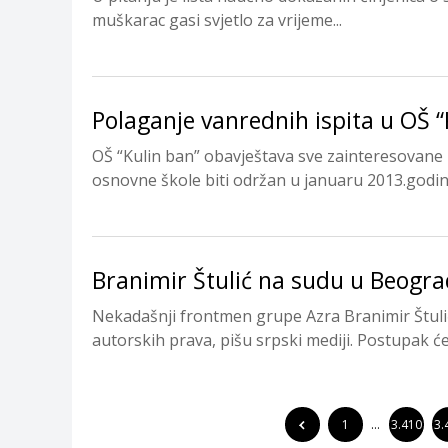
muškarac gasi svjetlo za vrijeme...
Polaganje vanrednih ispita u OŠ “
OŠ “Kulin ban” obavještava sve zainteresovane 
osnovne škole biti održan u januaru 2013.godine.
Branimir Štulić na sudu u Beogr
Nekadašnji frontmen grupe Azra Branimir Štuli
autorskih prava, pišu srpski mediji. Postupak će 
1
…
3.410
3.