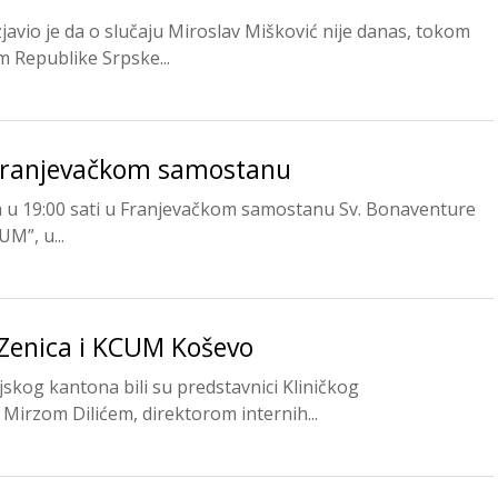
zjavio je da o slučaju Miroslav Mišković nije danas, tokom
m Republike Srpske...
 Franjevačkom samostanu
 u 19:00 sati u Franjevačkom samostanu Sv. Bonaventure
M”, u...
 Zenica i KCUM Koševo
skog kantona bili su predstavnici Kliničkog
 Mirzom Dilićem, direktorom internih...