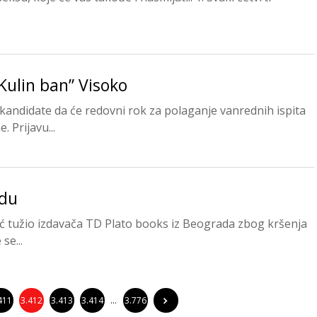
Kulin ban” Visoko
kandidate da će redovni rok za polaganje vanrednih ispita
 Prijavu...
adu
ć tužio izdavača TD Plato books iz Beograda zbog kršenja
se...
411
3.412
3.413
3.414
…
3.776