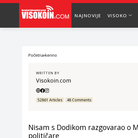
NAJNOVIJE
VISOKO
Početna
kenno
WRITTEN BY
Visokoin.com
52861 Articles
48 Comments
Nisam s Dodikom razgovarao o Miš
političare