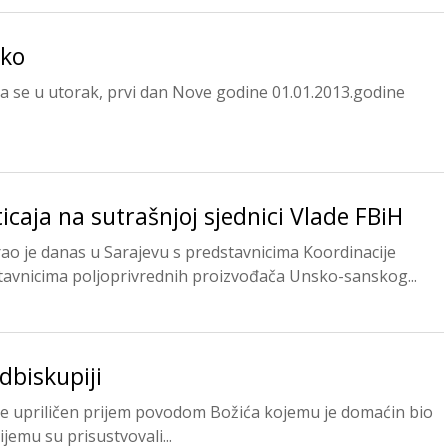
oko
a se u utorak, prvi dan Nove godine 01.01.2013.godine
ticaja na sutrašnjoj sjednici Vlade FBiH
ao je danas u Sarajevu s predstavnicima Koordinacije
stavnicima poljoprivrednih proizvođača Unsko-sanskog...
dbiskupiji
je upriličen prijem povodom Božića kojemu je domaćin bio
jemu su prisustvovali...