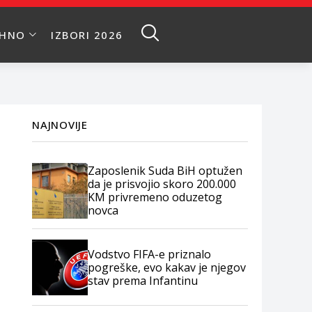
EHNO
IZBORI 2026
NAJNOVIJE
Zaposlenik Suda BiH optužen
da je prisvojio skoro 200.000
KM privremeno oduzetog
novca
Vodstvo FIFA-e priznalo
pogreške, evo kakav je njegov
stav prema Infantinu