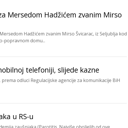
a za Mersedom Hadžićem zvanim Mirso
m Mersedom Hadžićem zvanim Mirso Švicarac, iz Seljublja kod
eno-popravnom domu...
bilnoj telefoniji, slijede kazne
u, prema odluci Regulacijske agencije za komunikacije BiH
aka u RS-u
demija zaušnjaka (Parotitis. Najviše oboljelih od ove