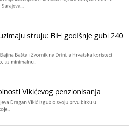
Sarajeva,...
uzimaju struju: BiH godišnje gubi 240
 Bajina Bašta i Zvornik na Drini, a Hrvatska koristeći
, uz minimalnu...
olnosti Vikićevog penzionisanja
rajeva Dragan Vikić izgubio svoju prvu bitku u
je...