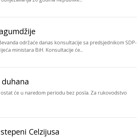
Lagumdžije
v Bevanda održaće danas konsultacije sa predsjednikom SDP-
ća ministara BiH. Konsultacije će...
i duhana
a ostat će u naredom periodu bez posla. Za rukovodstvo
stepeni Celzijusa