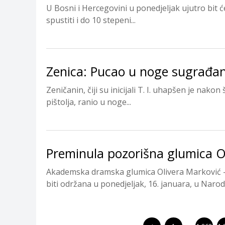
U Bosni i Hercegovini u ponedjeljak ujutro bit
spustiti i do 10 stepeni...
Zenica: Pucao u noge sugrađa
Zeničanin, čiji su inicijali T. I. uhapšen je nako
pištolja, ranio u noge...
Preminula pozorišna glumica Ol
Akademska dramska glumica Olivera Marković – 
biti održana u ponedjeljak, 16. januara, u Narod