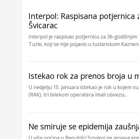
Interpol: Raspisana potjernic
Švicarac
Interpol je raspisao potjernicu za 36-godišnji
Tuzle, koji se nije pojavio u tuzlanskom Kazn
Istekao rok za prenos broja u mo
U nedjelju 15. januara istekao je rok u kojem s
(RAK), tri telekom operatera imali obvezu...
Ne smiruje se epidemija zaušnj
U više općina u Republici Srpskoj ne jenjava epi