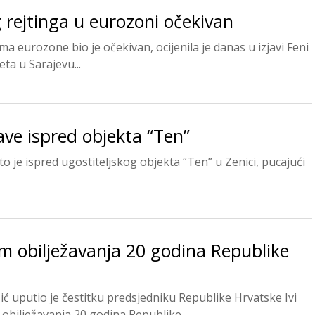
rejtinga u eurozoni očekivan
a eurozone bio je očekivan, ocijenila je danas u izjavi Feni
ta u Sarajevu...
ve ispred objekta “Ten”
 što je ispred ugostiteljskog objekta “Ten” u Zenici, pucajući
m obilježavanja 20 godina Republike
ć uputio je čestitku predsjedniku Republike Hrvatske Ivi
obilježavanja 20 godina Republike...