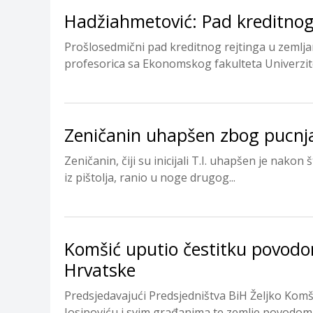
Hadžiahmetović: Pad kreditnog 
Prošlosedmični pad kreditnog rejtinga u zemljam
profesorica sa Ekonomskog fakulteta Univerzite
Zeničanin uhapšen zbog pucnja
Zeničanin, čiji su inicijali T.I. uhapšen je nakon
iz pištolja, ranio u noge drugog...
Komšić uputio čestitku povodo
Hrvatske
Predsjedavajući Predsjedništva BiH Željko Komši
Josipoviću i svim građanima te zemlje povodom 