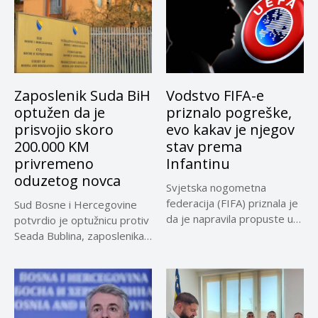
Zaposlenik Suda BiH
Vodstvo FIFA-e
optužen da je
priznalo pogreške,
prisvojio skoro
evo kakav je njegov
200.000 KM
stav prema
privremeno
Infantinu
oduzetog novca
Svjetska nogometna
federacija (FIFA) priznala je
Sud Bosne i Hercegovine
da je napravila propuste u
potvrdio je optužnicu protiv
vezi...
Seada Bublina, zaposlenika
Suda...