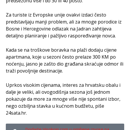
predsezonu više i do 30 ili 40 posto.
Za turiste iz Evropske unije ovakvi izdaci često
predstavljaju manji problem, ali za mnoge porodice iz
Bosne i Hercegovine odlazak na Jadran zahtijeva
detaljno planiranje i pažljivo raspoređivanje novca.
Kada se na troškove boravka na plaži dodaju cijene
apartmana, koje u sezoni često prelaze 300 KM po
noćenju, jasno je zašto dio građana skraćuje odmor ili
traži povoljnije destinacije.
Uprkos visokim cijenama, interes za hrvatsku obalu i
dalje je veliki, ali ovogodišnja sezona još jednom
pokazuje da more za mnoge više nije spontani izbor,
nego ozbiljna stavka u kućnom budžetu, piše
24sata.hr.
Dodajte Visokoin.com u omiljene izvore na