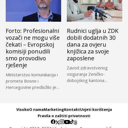
Forto: Profesionalni
Rudnici uglja u ZDK
vozači ne mogu više
dobili dodatnih 30
čekati – Evropskoj
dana za ovjeru
komisiji ponudili
knjižica za svoje
smo provodivo
zaposlene
rješenje
Zavod zdravstvenog
osiguranja Zeničko-
Ministarstvo komunikacija i
dobojskog kantona
prometa Bosne i
omogućio je dodatni rok od
Hercegovine predložilo je
30 dana...
Evropskoj komisiji
privremeno...
Visoko
O nama
Marketing
Kontakt
Uvjeti korištenja
Pravila o zaštiti privatnosti