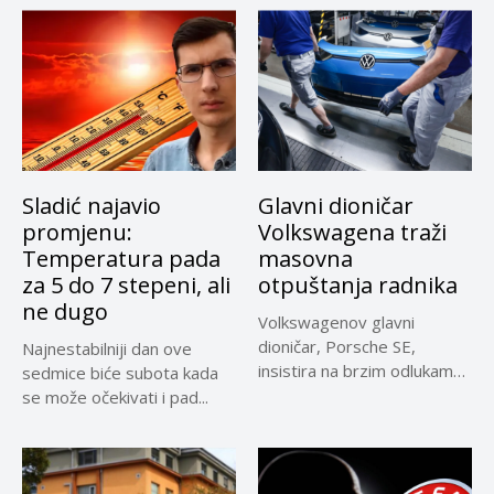
Sladić najavio
Glavni dioničar
promjenu:
Volkswagena traži
Temperatura pada
masovna
za 5 do 7 stepeni, ali
otpuštanja radnika
ne dugo
Volkswagenov glavni
dioničar, Porsche SE,
Najnestabilniji dan ove
insistira na brzim odlukama
sedmice biće subota kada
u sporu oko...
se može očekivati i pad...