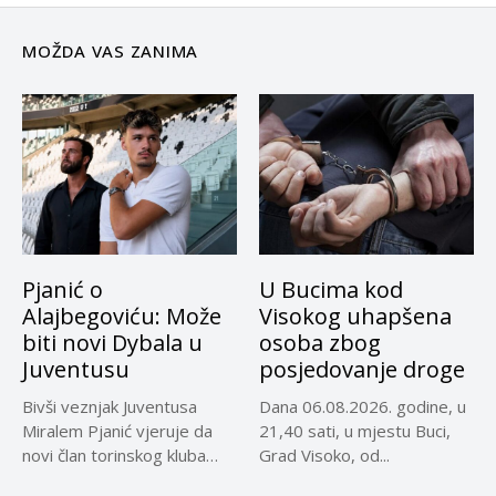
MOŽDA VAS ZANIMA
Pjanić o
U Bucima kod
Alajbegoviću: Može
Visokog uhapšena
biti novi Dybala u
osoba zbog
Juventusu
posjedovanje droge
Bivši veznjak Juventusa
Dana 06.08.2026. godine, u
Miralem Pjanić vjeruje da
21,40 sati, u mjestu Buci,
novi član torinskog kluba
Grad Visoko, od...
Kerim...