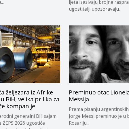
..
ljeta izazivaju brojne raspr
ugostitelji upozoravaju...
a željezara iz Afrike
Preminuo otac Lionel
 u BiH, velika prilika za
Messija
e kompanije
Prema pisanju argentinskih
rodni generalni BH sajam
Jorge Messi preminuo je u b
e ZEPS 2026 ugostiće
Rosariju...