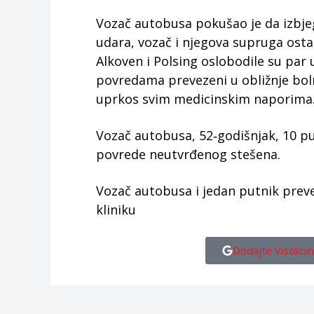
Vozač autobusa pokušao je da izbjegn
udara, vozač i njegova supruga ostal
Alkoven i Polsing oslobodile su pa
povredama prevezeni u obližnje boln
uprkos svim medicinskim naporima
Vozač autobusa, 52‑godišnjak, 10 pu
povrede neutvrđenog stešena.
Vozač autobusa i jedan putnik preve
kliniku
Dodajte Visokoin