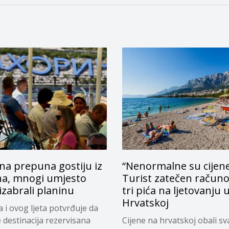
na prepuna gostiju iz
“Nenormalne su cijene
na, mnogi umjesto
Turist zatečen račun
zabrali planinu
tri pića na ljetovanju 
Hrvatskoj
a i ovog ljeta potvrđuje da
e destinacija rezervisana
Cijene na hrvatskoj obali s