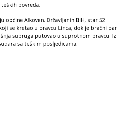
a teških povreda.
u općine Alkoven. Državljanin BiH, star 52
oji se kretao u pravcu Linca, dok je bračni par
dišnja supruga putovao u suprotnom pravcu. Iz
 sudara sa teškim posljedicama.