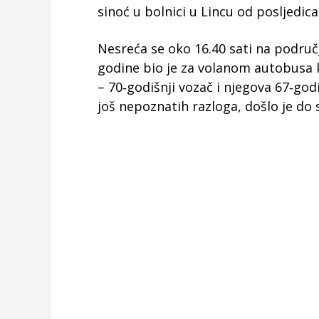
sinoć u bolnici u Lincu od posljedic
Nesreća se oko 16.40 sati na područj
godine bio je za volanom autobusa k
– 70‑godišnji vozač i njegova 67‑go
još nepoznatih razloga, došlo je do