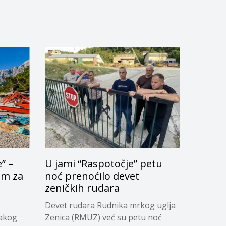
” –
U jami “Raspotočje” petu
om za
noć prenoćilo devet
u
zeničkih rudara
Devet rudara Rudnika mrkog uglja
vakog
Zenica (RMUZ) već su petu noć