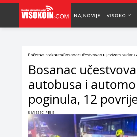
NAJNOVIJE
VISOKO
Početna
Istaknuto
Bosanac učestvovao u jezivom sudaru a
Bosanac učestvova
autobusa i automob
poginula, 12 povri
8 MJESECI PRIJE