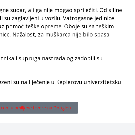
e sudar, ali ga nije mogao spriječiti. Od siline
i su zaglavljeni u vozilu. Vatrogasne jedinice
r uz pomoć teške opreme. Oboje su sa teškim
ice. Nažalost, za muškarca nije bilo spasa
.
tnika i supruga nastradalog zadobili su
zeni su na liječenje u Keplerovu univerzitetsku
.com u omiljene izvore na Googleu