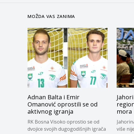
MOŽDA VAS ZANIMA
Adnan Balta i Emir
Jahori
Omanović oprostili se od
regio
aktivnog igranja
mora i
RK Bosna Visoko oprostio se od
Jahorin
dvojice svojih dugogodišnjih igrača
više nij