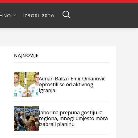
EHNO
IZBORI 2026
NAJNOVIJE
Adnan Balta i Emir Omanović
oprostili se od aktivnog
igranja
Jahorina prepuna gostiju iz
regiona, mnogi umjesto mora
izabrali planinu