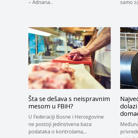
– Adnana...
samo za.
Šta se dešava s neispravnim
Najveć
mesom u FBiH?
dolazi
domać
U Federaciji Bosne i Hercegovine
ne postoji jedinstvena baza
Međuna
podataka o kontrolama,...
privred