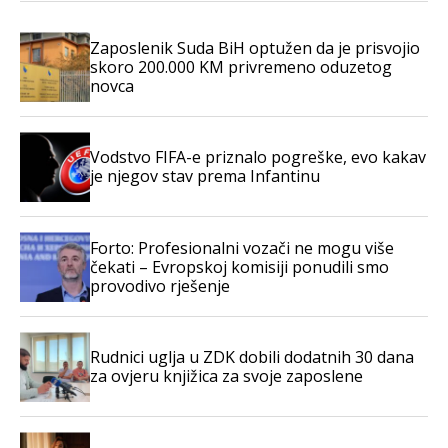
Zaposlenik Suda BiH optužen da je prisvojio
skoro 200.000 KM privremeno oduzetog
novca
Vodstvo FIFA-e priznalo pogreške, evo kakav
je njegov stav prema Infantinu
Forto: Profesionalni vozači ne mogu više
čekati – Evropskoj komisiji ponudili smo
provodivo rješenje
Rudnici uglja u ZDK dobili dodatnih 30 dana
za ovjeru knjižica za svoje zaposlene