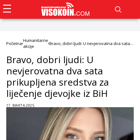
Humanitarne
Početna
Bravo, dobri ljudi: U nevjerovatna dva sata
akcije
prikupljena sredstva za liječenje djevojke iz
BiH
Bravo, dobri ljudi: U
nevjerovatna dva sata
prikupljena sredstva za
liječenje djevojke iz BiH
17. MARTA 2025.