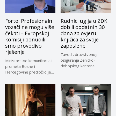
Forto: Profesionalni
Rudnici uglja u ZDK
vozači ne mogu više
dobili dodatnih 30
čekati – Evropskoj
dana za ovjeru
komisiji ponudili
knjižica za svoje
smo provodivo
zaposlene
rješenje
Zavod zdravstvenog
osiguranja Zeničko-
Ministarstvo komunikacija i
dobojskog kantona
prometa Bosne i
omogućio je dodatni rok od
Hercegovine predložilo je
30 dana...
Evropskoj komisiji
privremeno...