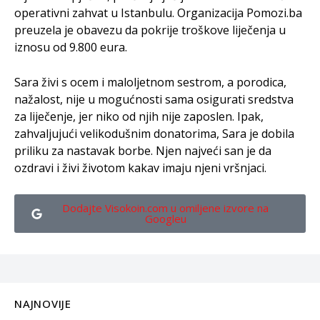
operativni zahvat u Istanbulu. Organizacija Pomozi.ba
preuzela je obavezu da pokrije troškove liječenja u
iznosu od 9.800 eura.
Sara živi s ocem i maloljetnom sestrom, a porodica,
nažalost, nije u mogućnosti sama osigurati sredstva
za liječenje, jer niko od njih nije zaposlen. Ipak,
zahvaljujući velikodušnim donatorima, Sara je dobila
priliku za nastavak borbe. Njen najveći san je da
ozdravi i živi životom kakav imaju njeni vršnjaci.
Dodajte Visokoin.com u omiljene izvore na
Googleu
NAJNOVIJE