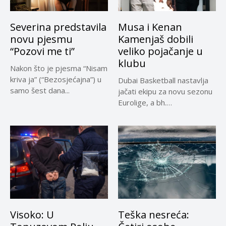
Severina predstavila
Musa i Kenan
novu pjesmu
Kamenjaš dobili
“Pozovi me ti”
veliko pojačanje u
klubu
Nakon što je pjesma “Nisam
kriva ja” (“Bezosjećajna”) u
Dubai Basketball nastavlja
samo šest dana...
jačati ekipu za novu sezonu
Eurolige, a bh.
reprezentativci...
Visoko: U
Teška nesreća: