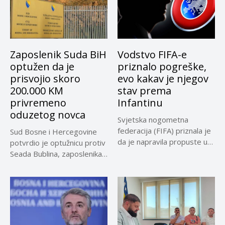
Zaposlenik Suda BiH
Vodstvo FIFA-e
optužen da je
priznalo pogreške,
prisvojio skoro
evo kakav je njegov
200.000 KM
stav prema
privremeno
Infantinu
oduzetog novca
Svjetska nogometna
federacija (FIFA) priznala je
Sud Bosne i Hercegovine
da je napravila propuste u
potvrdio je optužnicu protiv
vezi...
Seada Bublina, zaposlenika
Suda...