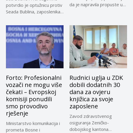
da je napravila propuste u
potvrdio je optužnicu protiv
vezi...
Seada Bublina, zaposlenika
Suda...
Forto: Profesionalni
Rudnici uglja u ZDK
vozači ne mogu više
dobili dodatnih 30
čekati – Evropskoj
dana za ovjeru
komisiji ponudili
knjižica za svoje
smo provodivo
zaposlene
rješenje
Zavod zdravstvenog
osiguranja Zeničko-
Ministarstvo komunikacija i
dobojskog kantona
prometa Bosne i