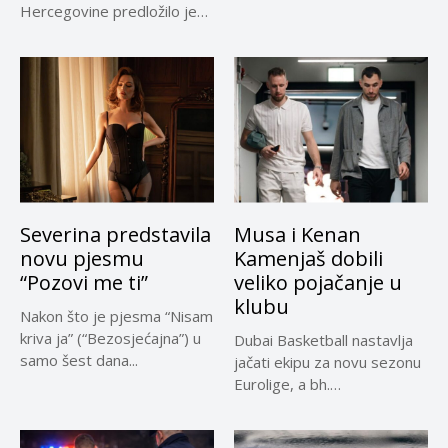
omogućio je dodatni rok od
Hercegovine predložilo je
30 dana...
Evropskoj komisiji
privremeno...
Severina predstavila
Musa i Kenan
novu pjesmu
Kamenjaš dobili
“Pozovi me ti”
veliko pojačanje u
klubu
Nakon što je pjesma “Nisam
kriva ja” (“Bezosjećajna”) u
Dubai Basketball nastavlja
samo šest dana...
jačati ekipu za novu sezonu
Eurolige, a bh.
reprezentativci...