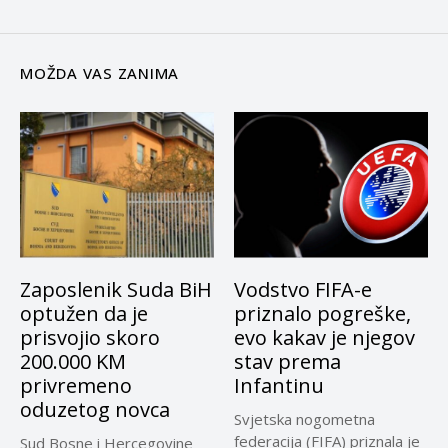
MOŽDA VAS ZANIMA
Zaposlenik Suda BiH
Vodstvo FIFA-e
optužen da je
priznalo pogreške,
prisvojio skoro
evo kakav je njegov
200.000 KM
stav prema
privremeno
Infantinu
oduzetog novca
Svjetska nogometna
federacija (FIFA) priznala je
Sud Bosne i Hercegovine