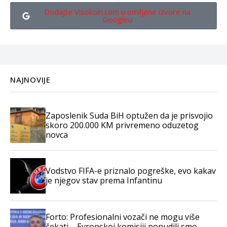
Dodajte Visokoin.com u omiljene izvore na
Googleu
NAJNOVIJE
Zaposlenik Suda BiH optužen da je prisvojio
skoro 200.000 KM privremeno oduzetog
novca
Vodstvo FIFA-e priznalo pogreške, evo kakav
je njegov stav prema Infantinu
Forto: Profesionalni vozači ne mogu više
čekati – Evropskoj komisiji ponudili smo