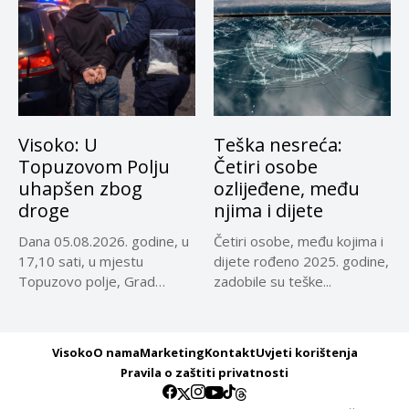
Visoko: U
Teška nesreća:
Topuzovom Polju
Četiri osobe
uhapšen zbog
ozlijeđene, među
droge
njima i dijete
Dana 05.08.2026. godine, u
Četiri osobe, među kojima i
17,10 sati, u mjestu
dijete rođeno 2025. godine,
Topuzovo polje, Grad
zadobile su teške...
Visoko,...
Visoko
O nama
Marketing
Kontakt
Uvjeti korištenja
Pravila o zaštiti privatnosti