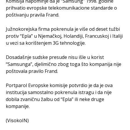
Komisija napominje da je “Samsung” 1998. godine
prihvatio evropske telekomunikacione standarde o
poštivanju pravila Frand.
Južnokorejska firma pokrenula je više od deset tužbi
protiv “Epla” u Njemačkoj, Holandiji, Francuskoj i Italiji
u vezi sa korištenjem 3G tehnologije.
Dosadašnje sudske presude nisu išle u korist
“Samsunga”, djelimično zbog toga što kompanija nije
poštovala pravilo Frand.
Portparol Evropske komisije potvrdio je da je ova
institucija samostalno pokrenula istragu i da nije
dobila zvaničnu žalbu od “Epla” ili neke druge
kompanije.
(VisokoIN)