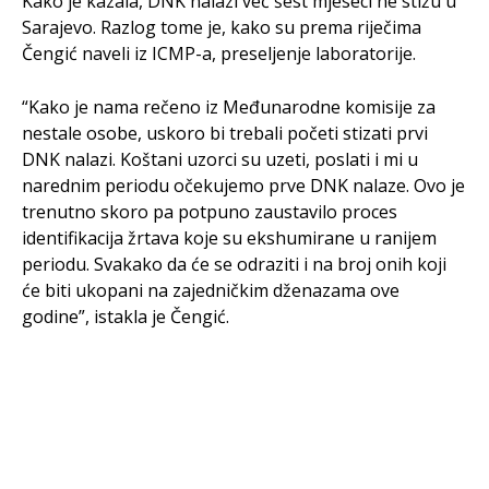
Kako je kazala, DNK nalazi već šest mjeseci ne stižu u
Sarajevo. Razlog tome je, kako su prema riječima
Čengić naveli iz ICMP-a, preseljenje laboratorije.
“Kako je nama rečeno iz Međunarodne komisije za
nestale osobe, uskoro bi trebali početi stizati prvi
DNK nalazi. Koštani uzorci su uzeti, poslati i mi u
narednim periodu očekujemo prve DNK nalaze. Ovo je
trenutno skoro pa potpuno zaustavilo proces
identifikacija žrtava koje su ekshumirane u ranijem
periodu. Svakako da će se odraziti i na broj onih koji
će biti ukopani na zajedničkim dženazama ove
godine”, istakla je Čengić.