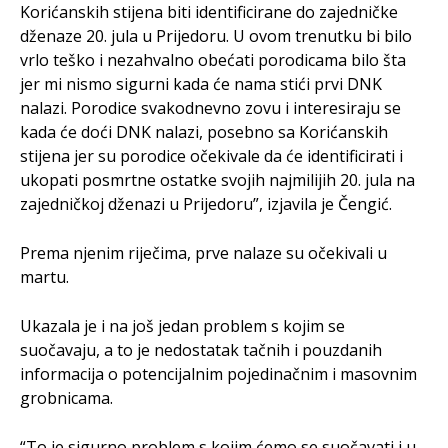
Korićanskih stijena biti identificirane do zajedničke
dženaze 20. jula u Prijedoru. U ovom trenutku bi bilo
vrlo teško i nezahvalno obećati porodicama bilo šta
jer mi nismo sigurni kada će nama stići prvi DNK
nalazi. Porodice svakodnevno zovu i interesiraju se
kada će doći DNK nalazi, posebno sa Korićanskih
stijena jer su porodice očekivale da će identificirati i
ukopati posmrtne ostatke svojih najmilijih 20. jula na
zajedničkoj dženazi u Prijedoru”, izjavila je Čengić.
Prema njenim riječima, prve nalaze su očekivali u
martu.
Ukazala je i na još jedan problem s kojim se
suočavaju, a to je nedostatak tačnih i pouzdanih
informacija o potencijalnim pojedinačnim i masovnim
grobnicama.
“To je sigurno problem s kojim ćemo se suočavati i u