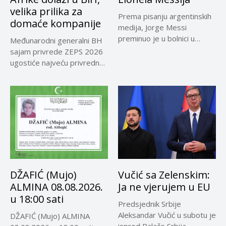
velika prilika za
Prema pisanju argentinskih
domaće kompanije
medija, Jorge Messi
preminuo je u bolnici u
Međunarodni generalni BH
Rosariju...
sajam privrede ZEPS 2026
ugostiće najveću privrednu
delegaciju iz...
DŽAFIĆ (Mujo)
Vučić sa Zelenskim:
ALMINA 08.08.2026.
Ja ne vjerujem u EU
u 18:00 sati
Predsjednik Srbije
Aleksandar Vučić u subotu je
DŽAFIĆ (Mujo) ALMINA