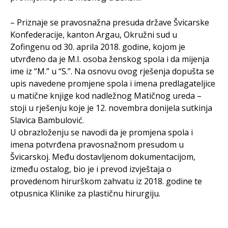
– Priznaje se pravosnažna presuda države Švicarske
Konfederacije, kanton Argau, Okružni sud u
Zofingenu od 30. aprila 2018. godine, kojom je
utvrđeno da je M.I. osoba ženskog spola i da mijenja
ime iz “M.” u “S.”. Na osnovu ovog rješenja dopušta se
upis navedene promjene spola i imena predlagateljice
u matične knjige kod nadležnog Matičnog ureda –
stoji u rješenju koje je 12. novembra donijela sutkinja
Slavica Bambulović.
U obrazloženju se navodi da je promjena spola i
imena potvrđena pravosnažnom presudom u
Švicarskoj. Među dostavljenom dokumentacijom,
između ostalog, bio je i prevod izvještaja o
provedenom hirurškom zahvatu iz 2018. godine te
otpusnica Klinike za plastičnu hirurgiju.