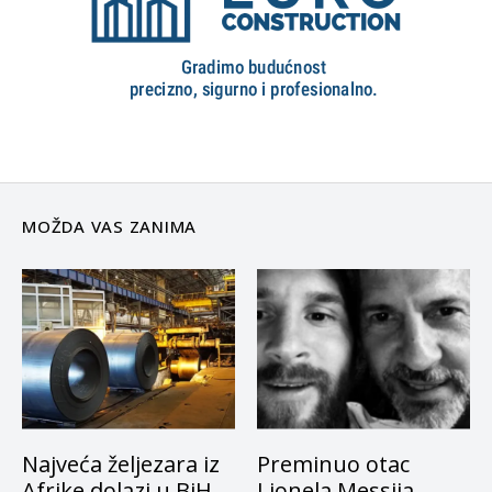
MOŽDA VAS ZANIMA
Najveća željezara iz
Preminuo otac
Afrike dolazi u BiH,
Lionela Messija