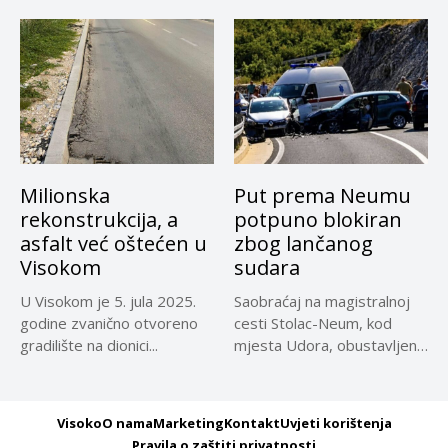
Milionska
Put prema Neumu
rekonstrukcija, a
potpuno blokiran
asfalt već oštećen u
zbog lančanog
Visokom
sudara
U Visokom je 5. jula 2025.
Saobraćaj na magistralnoj
godine zvanično otvoreno
cesti Stolac-Neum, kod
gradilište na dionici...
mjesta Udora, obustavljen
zbog nezgode, saopćeno...
Visoko
O nama
Marketing
Kontakt
Uvjeti korištenja
Pravila o zaštiti privatnosti