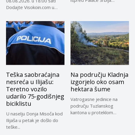
ispred Palače Srbija
08.08.2026. u 18:00 sati
dočekao predsjednika...
Dodajte Visokoin.com u
omiljene izvore...
Teška saobraćajna
Na području Kladnja
nesreća u Ilijašu:
izgorjelo oko osam
Teretno vozilo
hektara šume
udarilo 75-godišnjeg
Vatrogasne jedinice na
biciklistu
području Tuzlanskog
kantona u proteklom
U naselju Donja Misoča kod
periodu imale su više...
Ilijaša u petak je došlo do
teške...