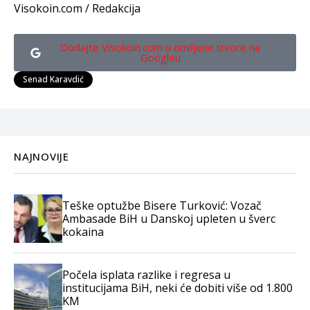
Visokoin.com / Redakcija
Dodajte Visokoin.com u omiljene izvore na
Googleu
Senad Karavdić
NAJNOVIJE
Teške optužbe Bisere Turković: Vozač
Ambasade BiH u Danskoj upleten u šverc
kokaina
Počela isplata razlike i regresa u
institucijama BiH, neki će dobiti više od 1.800
KM