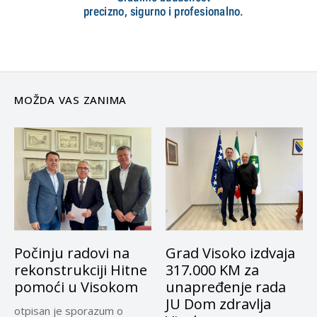
MOŽDA VAS ZANIMA
Počinju radovi na
Grad Visoko izdvaja
rekonstrukciji Hitne
317.000 KM za
pomoći u Visokom
unapređenje rada
JU Dom zdravlja
otpisan je sporazum o