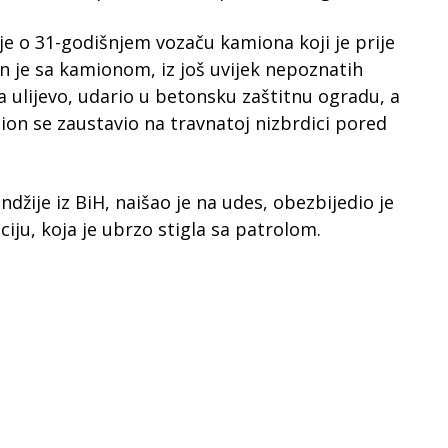
je o 31-godišnjem vozaču kamiona koji je prije
 je sa kamionom, iz još uvijek nepoznatih
a ulijevo, udario u betonsku zaštitnu ogradu, a
on se zaustavio na travnatoj nizbrdici pored
džije iz BiH, naišao je na udes, obezbijedio je
iju, koja je ubrzo stigla sa patrolom.