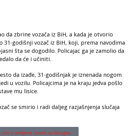
o da zbrine vozača iz BiH, a kada je otvorio
io 31-godišnji vozač iz BiH, koji, prema navodima
jasni šta se dogodilo. Policajac ga je zamolio da
edalo da će i učiniti.
esto da izađe, 31-godišnjak je iznenada nogom
jedi u vozilu. Policajcima je na kraju jedva pošlo
tave mu lisice.
ozač se smirio i radi daljeg razjašnjenja slučaja
.com u omiljene izvore na Googleu