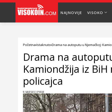
NAJNOVIJE
VISOKO
Početna
Istaknuto
Drama na autoputu u Njemačkoj: Kamiond
Drama na autoputu
Kamiondžija iz BiH
policajca
9 MJESECI PRIJE