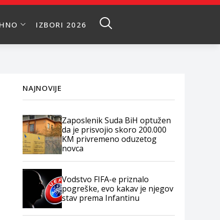
EHNO
IZBORI 2026
NAJNOVIJE
Zaposlenik Suda BiH optužen
da je prisvojio skoro 200.000
KM privremeno oduzetog
novca
Vodstvo FIFA-e priznalo
pogreške, evo kakav je njegov
stav prema Infantinu