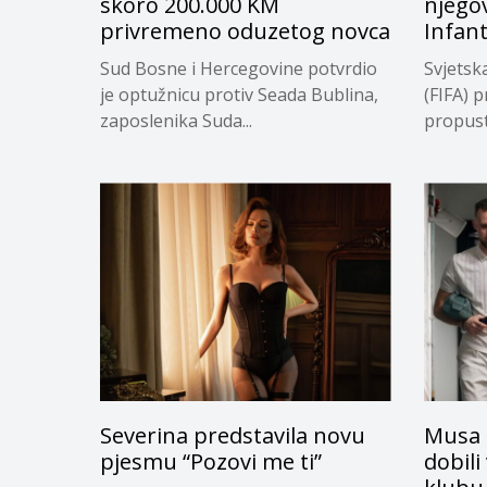
skoro 200.000 KM
njego
privremeno oduzetog novca
Infan
Sud Bosne i Hercegovine potvrdio
Svjetsk
je optužnicu protiv Seada Bublina,
(FIFA) p
zaposlenika Suda...
propuste
Severina predstavila novu
Musa 
pjesmu “Pozovi me ti”
dobili