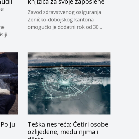
udili
knjižica za svoje zaposlene
je
Zavod zdravstvenog osiguranja
Zeničko-dobojskog kantona
ne
omogućio je dodatni rok od 30
siji
dana...
Polju
Teška nesreća: Četiri osobe
ozlijeđene, među njima i