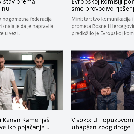
v stav prema
Evropskoj komisiji pon
tinu
smo provodivo rješen
a nogometna federacija
Ministarstvo komunikacija i
riznala je da je napravila
prometa Bosne i Hercegovi
 u vezi...
predložilo je Evropskoj komi
privremeno...
i Kenan Kamenjaš
Visoko: U Topuzovom 
 veliko pojačanje u
uhapšen zbog droge