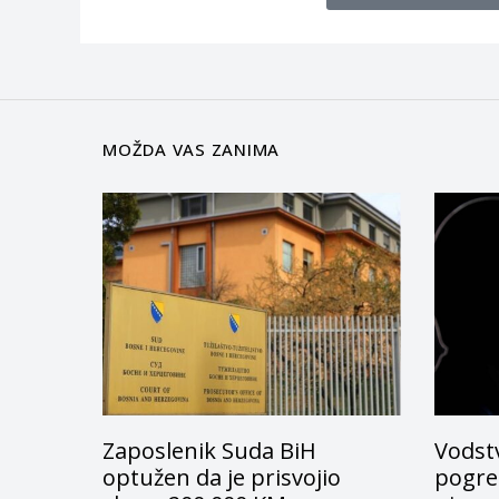
MOŽDA VAS ZANIMA
Zaposlenik Suda BiH
Vodstv
optužen da je prisvojio
pogreš