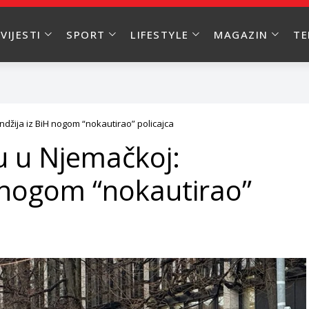
VIJESTI
SPORT
LIFESTYLE
MAGAZIN
T
žija iz BiH nogom “nokautirao” policajca
 u Njemačkoj:
 nogom “nokautirao”