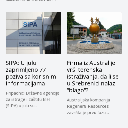
institucijama BiH...
SIPA: U julu
Firma iz Australije
zaprimljeno 77
vrši terenska
poziva sa korisnim
istraživanja, da li se
informacijama
u Srebrenici nalazi
“blago”?
Pripadnici Državne agencije
za istrage i zaštitu BiH
Australijska kompanija
(SIPA) u julu su...
Regener8 Resources
završila je prvu fazu
terenskih istraživanja na
projektu...