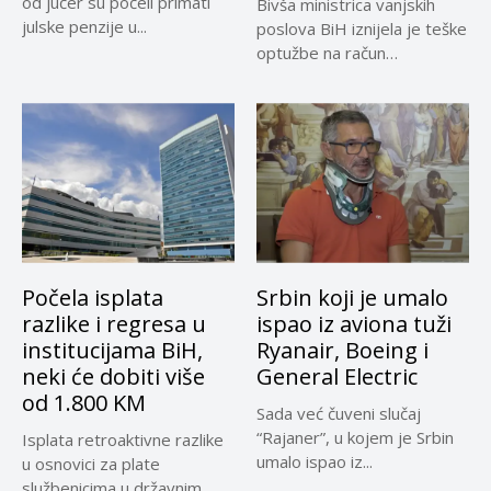
od jučer su počeli primati
Bivša ministrica vanjskih
julske penzije u...
poslova BiH iznijela je teške
optužbe na račun
sadašnjeg...
Počela isplata
Srbin koji je umalo
razlike i regresa u
ispao iz aviona tuži
institucijama BiH,
Ryanair, Boeing i
neki će dobiti više
General Electric
od 1.800 KM
Sada već čuveni slučaj
“Rajaner”, u kojem je Srbin
Isplata retroaktivne razlike
umalo ispao iz...
u osnovici za plate
službenicima u državnim