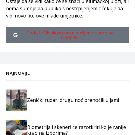
Ostaje da se vidi kako će se snaći u glumačkoj ulozi, ali
nema sumnje da publika s nestrpljenjem očekuje da
vidi novo lice ove mlade umjetnice.
Dodajte Visokoin.com u omiljene izvore na
Googleu
NAJNOVIJE
Zenički rudari drugu noć prenoćili u jami
Biometrija i skeneri će razotkriti ko je ranije
krao na izborima?