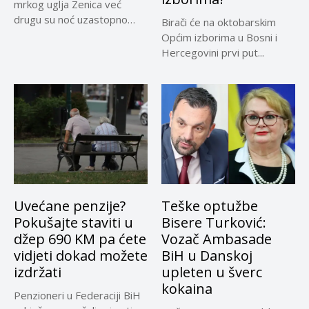
mrkog uglja Zenica već
drugu su noć uzastopno
Birači će na oktobarskim
prenoćili...
Općim izborima u Bosni i
Hercegovini prvi put...
Uvećane penzije?
Teške optužbe
Pokušajte staviti u
Bisere Turković:
džep 690 KM pa ćete
Vozač Ambasade
vidjeti dokad možete
BiH u Danskoj
izdržati
upleten u šverc
kokaina
Penzioneri u Federaciji BiH