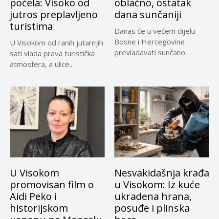
počela: Visoko od
oblačno, ostatak
jutros preplavljeno
dana sunčaniji
turistima
Danas će u većem dijelu
Bosne i Hercegovine
U Visokom od ranih jutarnjih
prevladavati sunčano
sati vlada prava turistička
vrijeme uz...
atmosfera, a ulice...
U Visokom
Nesvakidašnja krađa
promovisan film o
u Visokom: Iz kuće
Aidi Peko i
ukradena hrana,
historijskom
posuđe i plinska