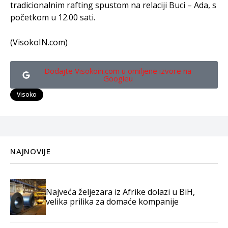
tradicionalnim rafting spustom na relaciji Buci – Ada, s
početkom u 12.00 sati.
(VisokoIN.com)
Dodajte Visokoin.com u omiljene izvore na
Googleu
Visoko
NAJNOVIJE
Najveća željezara iz Afrike dolazi u BiH,
velika prilika za domaće kompanije