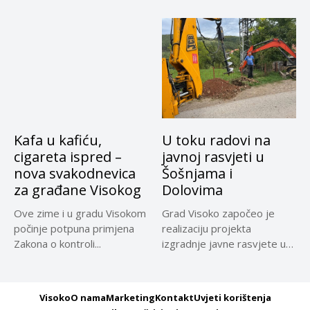
Kafa u kafiću,
U toku radovi na
cigareta ispred –
javnoj rasvjeti u
nova svakodnevica
Šošnjama i
za građane Visokog
Dolovima
Ove zime i u gradu Visokom
Grad Visoko započeo je
počinje potpuna primjena
realizaciju projekta
Zakona o kontroli...
izgradnje javne rasvjete u
naseljima Šošnje...
Visoko
O nama
Marketing
Kontakt
Uvjeti korištenja