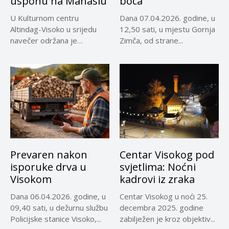
usponu na Manaslu
boca
U Kulturnom centru
Dana 07.04.2026. godine, u
Altindag-Visoko u srijedu
12,50 sati, u mjestu Gornja
navečer održana je
Zimča, od strane...
promocija dokumentarnog
filma...
Prevaren nakon
Centar Visokog pod
isporuke drva u
svjetlima: Noćni
Visokom
kadrovi iz zraka
Dana 06.04.2026. godine, u
Centar Visokog u noći 25.
09,40 sati, u dežurnu službu
decembra 2025. godine
Policijske stanice Visoko,...
zabilježen je kroz objektiv...