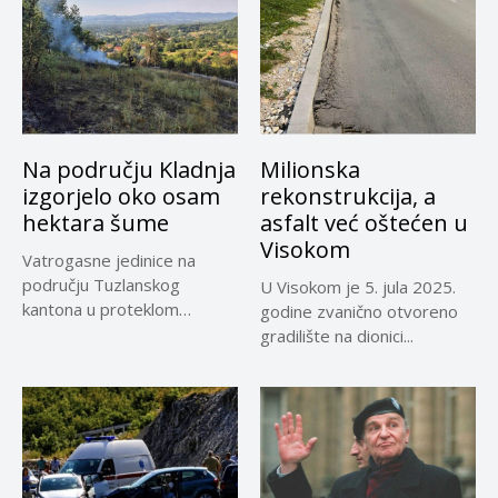
Na području Kladnja
Milionska
izgorjelo oko osam
rekonstrukcija, a
hektara šume
asfalt već oštećen u
Visokom
Vatrogasne jedinice na
području Tuzlanskog
U Visokom je 5. jula 2025.
kantona u proteklom
godine zvanično otvoreno
periodu imale su više...
gradilište na dionici...