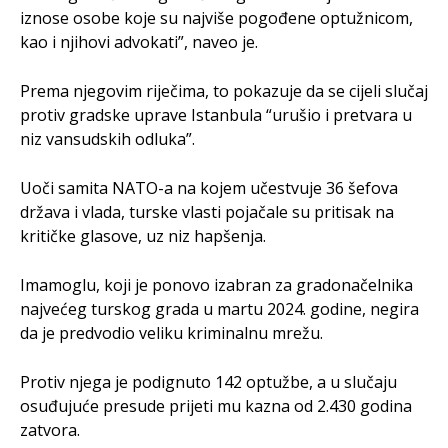
iznose osobe koje su najviše pogođene optužnicom,
kao i njihovi advokati”, naveo je.
Prema njegovim riječima, to pokazuje da se cijeli slučaj
protiv gradske uprave Istanbula “urušio i pretvara u
niz vansudskih odluka”.
Uoči samita NATO-a na kojem učestvuje 36 šefova
država i vlada, turske vlasti pojačale su pritisak na
kritičke glasove, uz niz hapšenja.
Imamoglu, koji je ponovo izabran za gradonačelnika
najvećeg turskog grada u martu 2024. godine, negira
da je predvodio veliku kriminalnu mrežu.
Protiv njega je podignuto 142 optužbe, a u slučaju
osuđujuće presude prijeti mu kazna od 2.430 godina
zatvora.