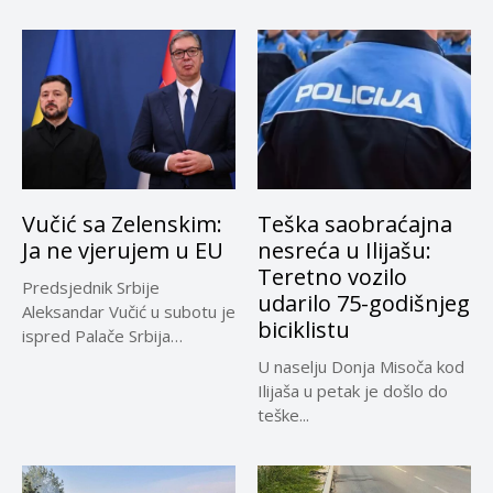
omiljene izvore...
Vučić sa Zelenskim:
Teška saobraćajna
Ja ne vjerujem u EU
nesreća u Ilijašu:
Teretno vozilo
Predsjednik Srbije
udarilo 75-godišnjeg
Aleksandar Vučić u subotu je
biciklistu
ispred Palače Srbija
dočekao predsjednika...
U naselju Donja Misoča kod
Ilijaša u petak je došlo do
teške...