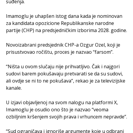
suđenja.
Imamoglu je uhapšen istog dana kada je nominovan
za kandidata opozicione Republikanske narodne
partije (CHP) na predsjedničkim izborima 2028. godine.
Novoizabrani predsjednik CHP-a Ozgur Ozel, koji je
prisustvovao ročištu, proces je nazvao “farsom”.
“Ništa u ovom slučaju nije prihvatljivo. Čak i najgori
sudovi barem pokušavaju pretvarati se da su sudovi,
ali ovdje se ni to ne pokušava”, rekao je za televizijske
kanale.
U izjavi objavljenoj na svom nalogu na platformi X,
Imamoglu je osudio ono što je nazvao “veoma
ozbiljnim kršenjem svojih prava i vrhuncem nepravde”.
“Sud ograničava i ignoriše argumente koje u odbrani