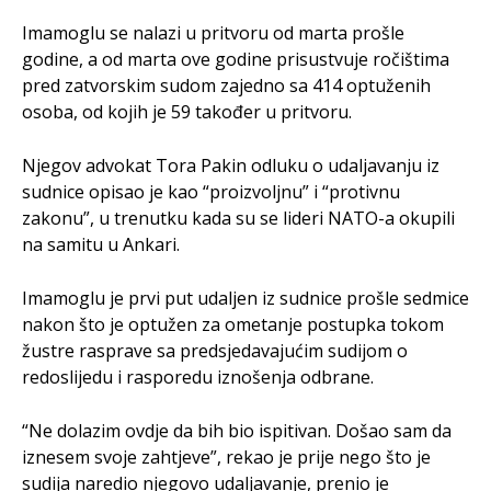
Imamoglu se nalazi u pritvoru od marta prošle
godine, a od marta ove godine prisustvuje ročištima
pred zatvorskim sudom zajedno sa 414 optuženih
osoba, od kojih je 59 također u pritvoru.
Njegov advokat Tora Pakin odluku o udaljavanju iz
sudnice opisao je kao “proizvoljnu” i “protivnu
zakonu”, u trenutku kada su se lideri NATO-a okupili
na samitu u Ankari.
Imamoglu je prvi put udaljen iz sudnice prošle sedmice
nakon što je optužen za ometanje postupka tokom
žustre rasprave sa predsjedavajućim sudijom o
redoslijedu i rasporedu iznošenja odbrane.
“Ne dolazim ovdje da bih bio ispitivan. Došao sam da
iznesem svoje zahtjeve”, rekao je prije nego što je
sudija naredio njegovo udaljavanje, prenio je