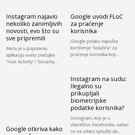
Instagram najavio
Google uvodi FLoC
nekoliko zanimljivih
za praćenje
novosti, evo što su
korisnika
sve pripremili
Google polako napušta
korištenje “kolačića” za
Meta je u popularnu
praćenje korisnika koji
aplikaciju uvela značajke
omogućuju slanje
‘Your Activity’ i ‘Security
personaliziranih...
Checkup’...
Instagram na sudu:
Ilegalno su
prikupljali
biometrijske
podatke korisnika?
Instagram, koji je u
vlasništvu Facebooka, našao
Google otkriva kako
se na udaru optužbi da...