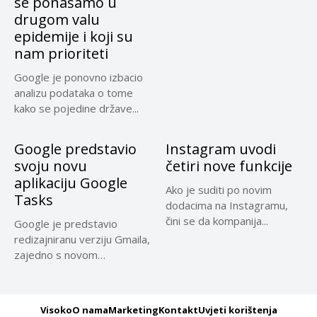
se ponašamo u
drugom valu
epidemije i koji su
nam prioriteti
Google je ponovno izbacio
analizu podataka o tome
kako se pojedine države...
Google predstavio
Instagram uvodi
svoju novu
četiri nove funkcije
aplikaciju Google
Ako je suditi po novim
Tasks
dodacima na Instagramu,
čini se da kompanija...
Google je predstavio
redizajniranu verziju Gmaila,
zajedno s novom
aplikacijom povezanom s...
Visoko
O nama
Marketing
Kontakt
Uvjeti korištenja