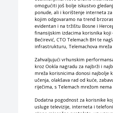
omogućiti još bolje iskustvo gleda
ponude, ali i korištenje interneta z
kojim odgovaramo na trend brzorast
evidentan i na tržištu Bosne i Herc
finansijskim izdacima korisnika koji 
Bećirević, CTO Telemach BH te nagla
infrastrukturu, Telemachova mreža u
Zahvaljujući vrhunskim performansa
kroz Ookla nagradu za najbrži i najb
mreža korisnicima donosi najbolje ko
učenja, olakšava rad od kuće, zabav
riječima, s Telemach mrežom nema ka
Dodatna pogodnost za korisnike koj
usluge televizije, interneta i telefo