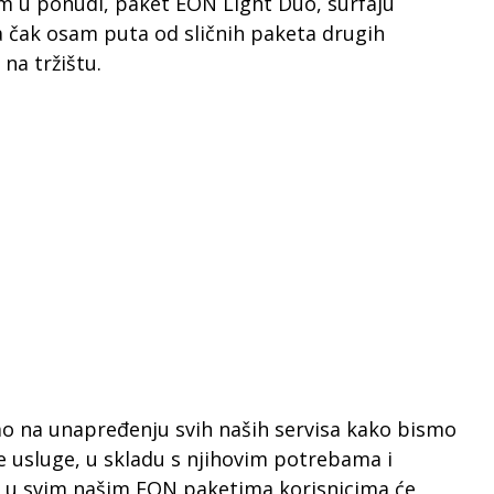
om u ponudi, paket EON Light Duo, surfaju
a čak osam puta od sličnih paketa drugih
na tržištu.
o na unapređenju svih naših servisa kako bismo
je usluge, u skladu s njihovim potrebama i
a u svim našim EON paketima korisnicima će