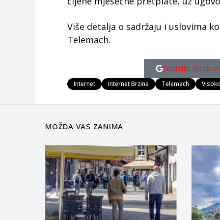
cijene mjesečne pretplate, uz ugov
Više detalja o sadržaju i uslovima 
Telemach.
Dodajte Visokoin
Internet
Internet Brzina
Telemach
Visok
MOŽDA VAS ZANIMA