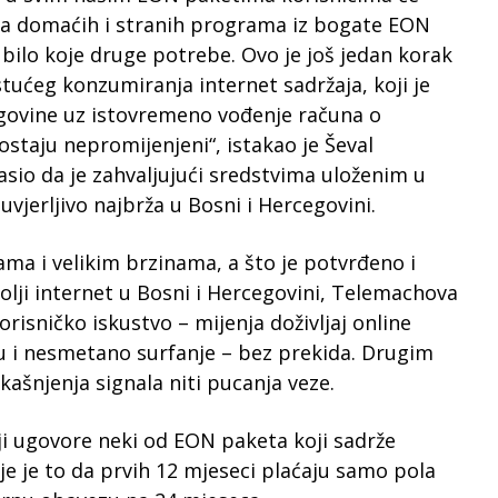
nja domaćih i stranih programa iz bogate EON
a bilo koje druge potrebe. Ovo je još jedan korak
ućeg konzumiranja internet sadržaja, koji je
egovine uz istovremeno vođenje računa o
ostaju nepromijenjeni“, istakao je Ševal
sio da je zahvaljujući sredstvima uloženim u
vjerljivo najbrža u Bosni i Hercegovini.
ma i velikim brzinama, a što je potvrđeno i
olji internet u Bosni i Hercegovini, Telemachova
risničko iskustvo – mijenja doživljaj online
u i nesmetano surfanje – bez prekida. Drugim
šnjenja signala niti pucanja veze.
i ugovore neki od EON paketa koji sadrže
nije je to da prvih 12 mjeseci plaćaju samo pola