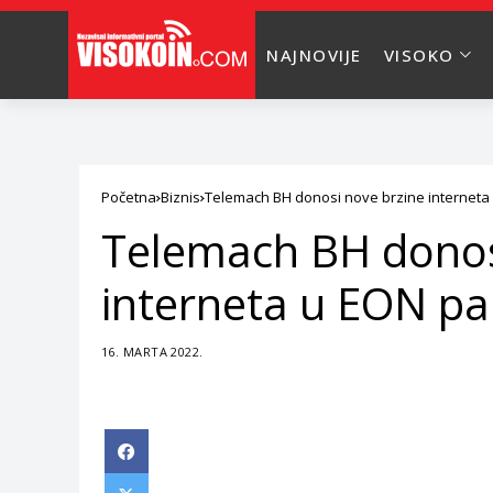
NAJNOVIJE
VISOKO
Početna
Biznis
Telemach BH donosi nove brzine interneta
Telemach BH donos
interneta u EON p
16. MARTA 2022.