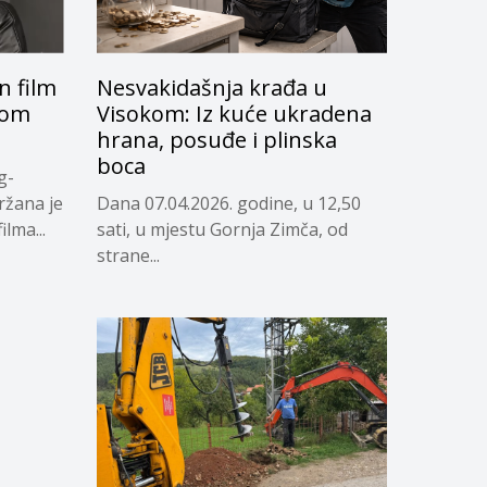
 film
Nesvakidašnja krađa u
skom
Visokom: Iz kuće ukradena
hrana, posuđe i plinska
boca
g-
ržana je
Dana 07.04.2026. godine, u 12,50
lma...
sati, u mjestu Gornja Zimča, od
strane...