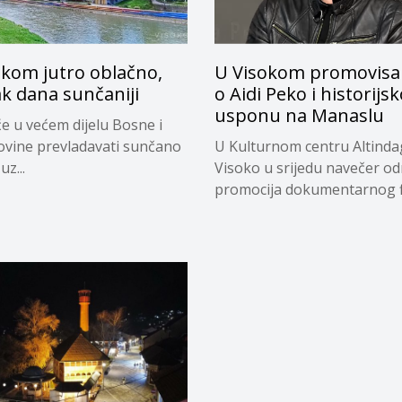
okom jutro oblačno,
U Visokom promovisan
k dana sunčaniji
o Aidi Peko i historij
usponu na Manaslu
e u većem dijelu Bosne i
vine prevladavati sunčano
U Kulturnom centru Altinda
uz...
Visoko u srijedu navečer od
promocija dokumentarnog fi