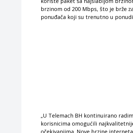
koriste paket sa najslabijom brzin
brzinom od 200 Mbps, što je brže z
ponuđača koji su trenutno u ponudi 
„U Telemach BH kontinuirano radim
korisnicima omogućili najkvalitetni
očekivanjima. Nove brzine internet