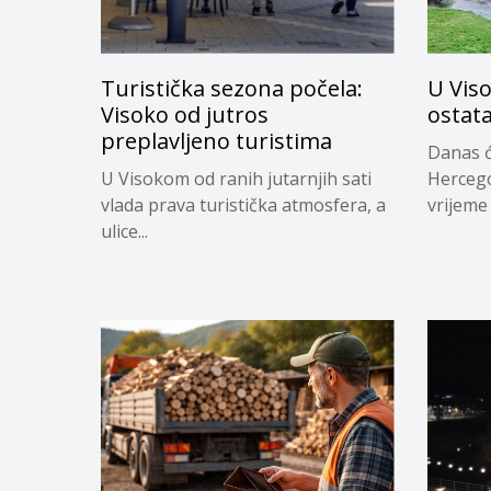
Turistička sezona počela:
U Vis
Visoko od jutros
ostata
preplavljeno turistima
Danas ć
U Visokom od ranih jutarnjih sati
Hercego
vlada prava turistička atmosfera, a
vrijeme 
ulice...