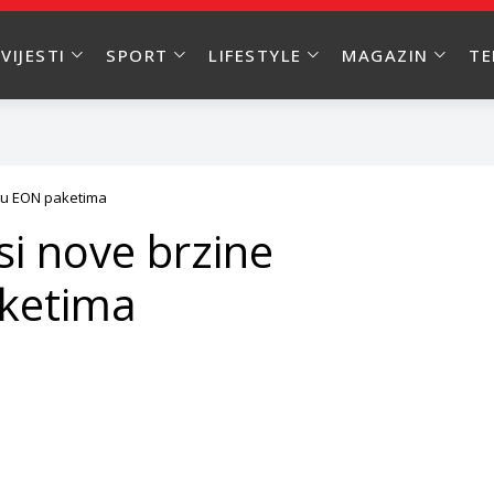
VIJESTI
SPORT
LIFESTYLE
MAGAZIN
T
 u EON paketima
i nove brzine
aketima