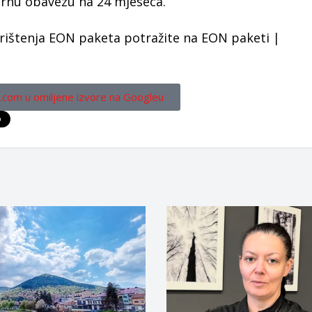
ornu obavezu na 24 mjeseca.
korištenja EON paketa potražite na EON paketi |
.com u omiljene izvore na Googleu
o