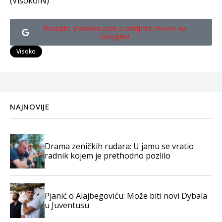
(VisokoIN)
Dodajte Visokoin.com u omiljene izvore na
Googleu
Visoko
NAJNOVIJE
Drama zeničkih rudara: U jamu se vratio
radnik kojem je prethodno pozlilo
Pjanić o Alajbegoviću: Može biti novi Dybala
u Juventusu