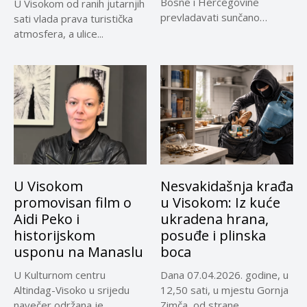
Bosne i Hercegovine
U Visokom od ranih jutarnjih
prevladavati sunčano
sati vlada prava turistička
vrijeme uz...
atmosfera, a ulice...
U Visokom
Nesvakidašnja krađa
promovisan film o
u Visokom: Iz kuće
Aidi Peko i
ukradena hrana,
historijskom
posuđe i plinska
usponu na Manaslu
boca
U Kulturnom centru
Dana 07.04.2026. godine, u
Altindag-Visoko u srijedu
12,50 sati, u mjestu Gornja
navečer održana je
Zimča, od strane...