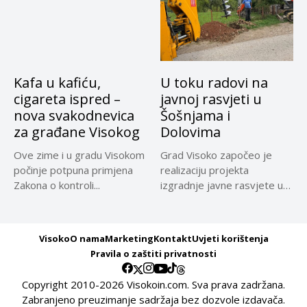
Kafa u kafiću,
U toku radovi na
cigareta ispred –
javnoj rasvjeti u
nova svakodnevica
Šošnjama i
za građane Visokog
Dolovima
Ove zime i u gradu Visokom
Grad Visoko započeo je
počinje potpuna primjena
realizaciju projekta
Zakona o kontroli...
izgradnje javne rasvjete u
naseljima Šošnje...
Visoko
O nama
Marketing
Kontakt
Uvjeti korištenja
Pravila o zaštiti privatnosti
Copyright 2010-2026 Visokoin.com. Sva prava zadržana.
Zabranjeno preuzimanje sadržaja bez dozvole izdavača.