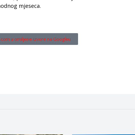
thodnog mjeseca.
.com u omiljene izvore na Googleu