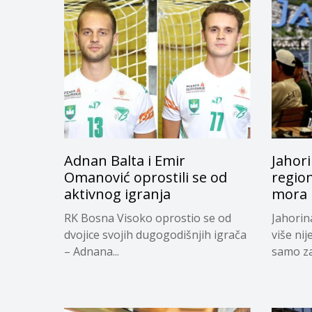
Adnan Balta i Emir
Jahori
Omanović oprostili se od
regio
aktivnog igranja
mora i
RK Bosna Visoko oprostio se od
Jahorin
dvojice svojih dugogodišnjih igrača
više nij
– Adnana...
samo za.