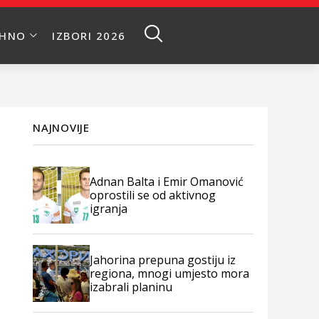
EHNO
IZBORI 2026
NAJNOVIJE
Adnan Balta i Emir Omanović
oprostili se od aktivnog
igranja
Jahorina prepuna gostiju iz
regiona, mnogi umjesto mora
izabrali planinu