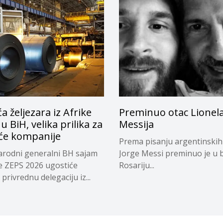
a željezara iz Afrike
Preminuo otac Lionel
 u BiH, velika prilika za
Messija
e kompanije
Prema pisanju argentinskih
rodni generalni BH sajam
Jorge Messi preminuo je u b
e ZEPS 2026 ugostiće
Rosariju...
privrednu delegaciju iz...