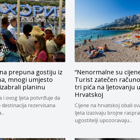
na prepuna gostiju iz
“Nenormalne su cijene
na, mnogi umjesto
Turist zatečen račun
zabrali planinu
tri pića na ljetovanju 
Hrvatskoj
a i ovog ljeta potvrđuje da
e destinacija rezervisana
Cijene na hrvatskoj obali s
..
ljeta izazivaju brojne raspr
ugostitelji upozoravaju...