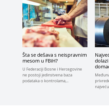
Šta se dešava s neispravnim
Najveć
mesom u FBiH?
dolazi
domać
U Federaciji Bosne i Hercegovine
ne postoji jedinstvena baza
Međuna
podataka o kontrolama,...
privred
najveću 