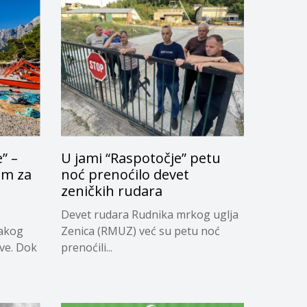
” –
U jami “Raspotočje” petu
om za
noć prenoćilo devet
u
zeničkih rudara
Devet rudara Rudnika mrkog uglja
vakog
Zenica (RMUZ) već su petu noć
ave. Dok
prenoćili...