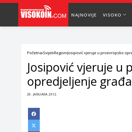
NAJNOVIJE
VISOKO
Početna
Svijet
Region
Josipović vjeruje u proevropsko opr
Josipović vjeruje u
opredjeljenje građ
20. JANUARA 2012.