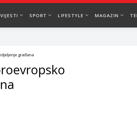
VIJESTI
SPORT
LIFESTYLE
MAGAZIN
T
edjeljenje građana
 proevropsko
ana