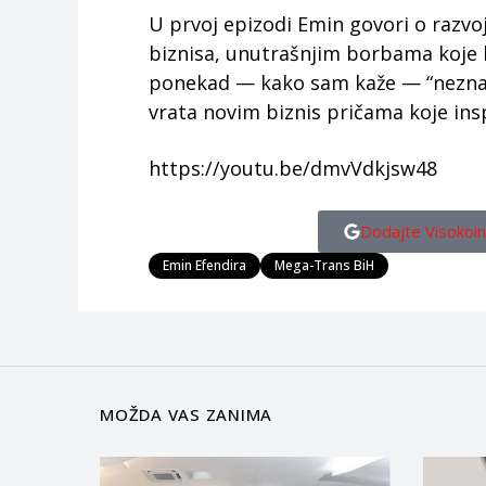
U prvoj epizodi Emin govori o razvo
biznisa, unutrašnjim borbama koje l
ponekad — kako sam kaže — “neznanj
vrata novim biznis pričama koje insp
https://youtu.be/dmvVdkjsw48
Dodajte Visokoin
Emin Efendira
Mega-Trans BiH
MOŽDA VAS ZANIMA