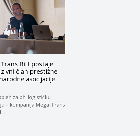
Trans BiH postaje
zivni član prestižne
arodne asocijacije
spjeh za bh. logističku
iju – kompanija Mega-Trans
...