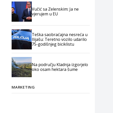
Vučić sa Zelenskim: Ja ne
vjerujem u EU
Teška saobraćajna nesreća u
Ilijašu: Teretno vozilo udarilo
75-godišnjeg biciklistu
Na području Kladnja izgorjelo
oko osam hektara šume
MARKETING