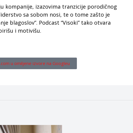
ju kompanije, izazovima tranzicije porodičnog
iderstvo sa sobom nosi, te o tome zašto je
e blagoslov”. Podcast “Visoki” tako otvara
irišu i motivišu.
.com u omiljene izvore na Googleu