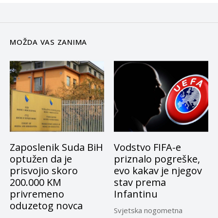
MOŽDA VAS ZANIMA
Zaposlenik Suda BiH
Vodstvo FIFA-e
optužen da je
priznalo pogreške,
prisvojio skoro
evo kakav je njegov
200.000 KM
stav prema
privremeno
Infantinu
oduzetog novca
Svjetska nogometna