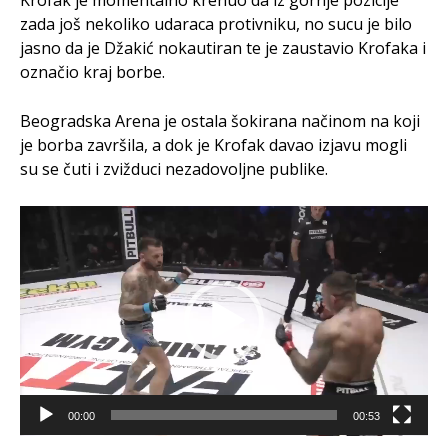
zada još nekoliko udaraca protivniku, no sucu je bilo
jasno da je Džakić nokautiran te je zaustavio Krofaka i
označio kraj borbe.
Beogradska Arena je ostala šokirana načinom na koji
je borba završila, a dok je Krofak davao izjavu mogli
su se čuti i zvižduci nezadovoljne publike.
Video
Player
00:00
00:53