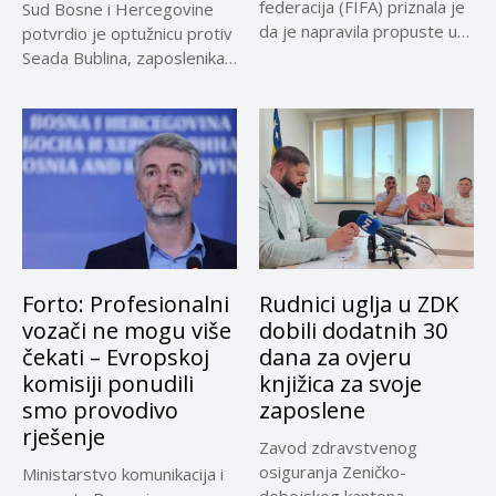
federacija (FIFA) priznala je
Sud Bosne i Hercegovine
da je napravila propuste u
potvrdio je optužnicu protiv
vezi...
Seada Bublina, zaposlenika
Suda...
Forto: Profesionalni
Rudnici uglja u ZDK
vozači ne mogu više
dobili dodatnih 30
čekati – Evropskoj
dana za ovjeru
komisiji ponudili
knjižica za svoje
smo provodivo
zaposlene
rješenje
Zavod zdravstvenog
osiguranja Zeničko-
Ministarstvo komunikacija i