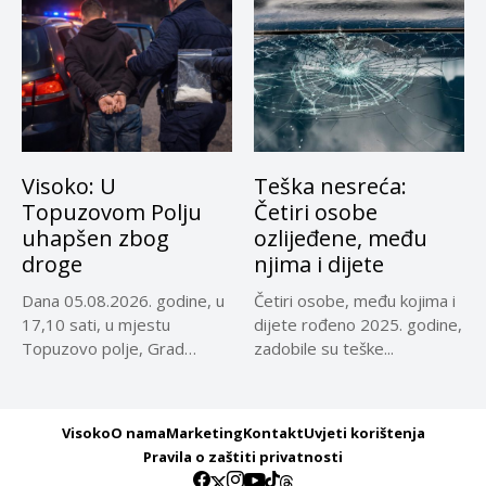
Visoko: U
Teška nesreća:
Topuzovom Polju
Četiri osobe
uhapšen zbog
ozlijeđene, među
droge
njima i dijete
Dana 05.08.2026. godine, u
Četiri osobe, među kojima i
17,10 sati, u mjestu
dijete rođeno 2025. godine,
Topuzovo polje, Grad
zadobile su teške...
Visoko,...
Visoko
O nama
Marketing
Kontakt
Uvjeti korištenja
Pravila o zaštiti privatnosti