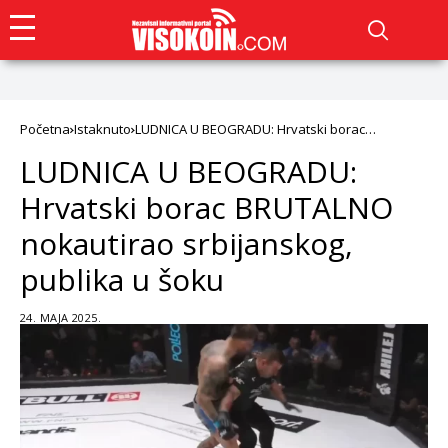
Početna
Istaknuto
LUDNICA U BEOGRADU: Hrvatski borac
BRUTALNO nokautirao srbijanskog, publika u
LUDNICA U BEOGRADU:
šoku
Hrvatski borac BRUTALNO
nokautirao srbijanskog,
publika u šoku
24. MAJA 2025.