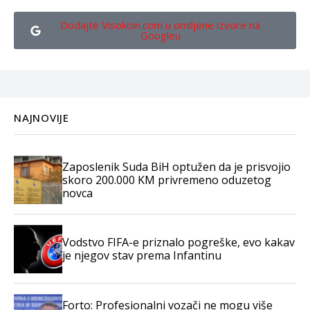
Dodajte Visokoin.com u omiljene izvore na
Googleu
NAJNOVIJE
Zaposlenik Suda BiH optužen da je prisvojio
skoro 200.000 KM privremeno oduzetog
novca
Vodstvo FIFA-e priznalo pogreške, evo kakav
je njegov stav prema Infantinu
Forto: Profesionalni vozači ne mogu više