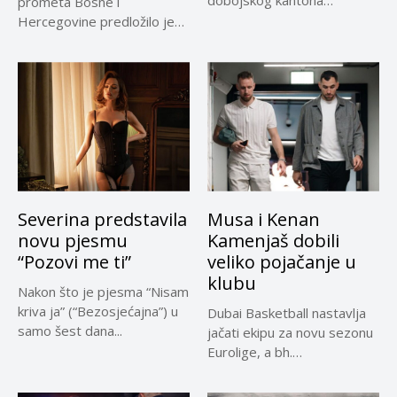
dobojskog kantona
prometa Bosne i
omogućio je dodatni rok od
Hercegovine predložilo je
30 dana...
Evropskoj komisiji
privremeno...
Severina predstavila
Musa i Kenan
novu pjesmu
Kamenjaš dobili
“Pozovi me ti”
veliko pojačanje u
klubu
Nakon što je pjesma “Nisam
kriva ja” (“Bezosjećajna”) u
Dubai Basketball nastavlja
samo šest dana...
jačati ekipu za novu sezonu
Eurolige, a bh.
reprezentativci...