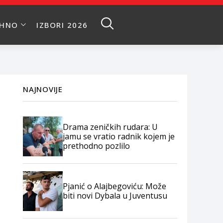
EHNO
IZBORI 2026
NAJNOVIJE
Drama zeničkih rudara: U
jamu se vratio radnik kojem je
prethodno pozlilo
Pjanić o Alajbegoviću: Može
biti novi Dybala u Juventusu