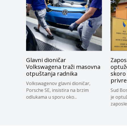
Glavni dioničar
Zapos
Volkswagena traži masovna
optuže
otpuštanja radnika
skoro
privr
Volkswagenov glavni dioničar,
Porsche SE, insistira na brzim
Sud Bos
odlukama u sporu oko...
je optu
zaposle