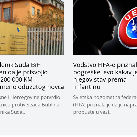
lenik Suda BiH
Vodstvo FIFA-e prizna
n da je prisvojio
pogreške, evo kakav j
 200.000 KM
njegov stav prema
emeno oduzetog novca
Infantinu
ne i Hercegovine potvrdio
Svjetska nogometna federac
žnicu protiv Seada Bublina,
(FIFA) priznala je da je napra
nika Suda...
propuste u vezi...