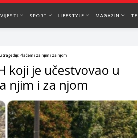
VIJESTI
SPORT
LIFESTYLE
MAGAZIN
T
 tragediji: Plačem i za njim i za njom
H koji je učestvovao u
za njim i za njom