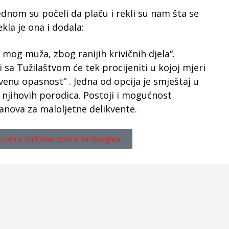
ednom su počeli da plaču i rekli su nam šta se
kla je ona i dodala:
i mog muža, zbog ranijih krivičnih djela“.
 sa Tužilaštvom će tek procijeniti u kojoj mjeri
tvenu opasnost“ . Jedna od opcija je smještaj u
 njihovih porodica. Postoji i mogućnost
anova za maloljetne delikvente.
.com u omiljene izvore na Googleu