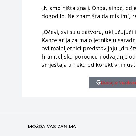
„Nismo ništa znali. Onda, sinoć, odj
dogodilo. Ne znam šta da mislim“, re
„Očevi, svi su u zatvoru, uključujući 
Kancelarija za maloljetnike u saradni
ovi maloljetnici predstavljaju „druš
hraniteljsku porodicu i odvajanje od
smještaja u neku od korektivnih ust
Dodajte Visokoin
MOŽDA VAS ZANIMA