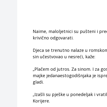
Naime, maloljetnici su pušteni i p
krivično odgovarati.
Djeca se trenutno nalaze u romskom
sin učestvovao u nesreći, kaže:
„Plačem od jutros. Za sinom. I za g
majke jedanaestogodišnjaka je ispre
gladi.
„Izašli su pješke u ponedeljak i vrati
Korijere.