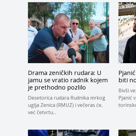
Drama zeničkih rudara: U
Pjanić
jamu se vratio radnik kojem
biti n
je prethodno pozlilo
Bivši v
Desetorica rudara Rudnika mrkog
Pjanić v
uglja Zenica (RMUZ) i večeras će,
torinsk
već četvrtu...