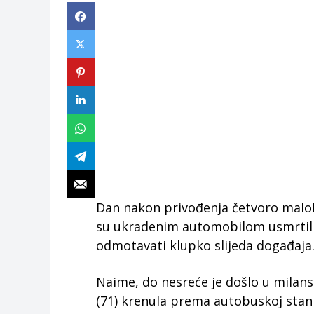
Dan nakon privođenja četvoro malolj
su ukradenim automobilom usmrtili 7
odmotavati klupko slijeda događaja
Naime, do nesreće je došlo u milansk
(71) krenula prema autobuskoj stanic