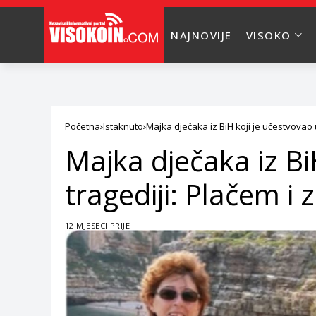
NAJNOVIJE
VISOKO
Početna
Istaknuto
Majka dječaka iz BiH koji je učestvovao u
Majka dječaka iz Bi
tragediji: Plačem i 
12 MJESECI PRIJE