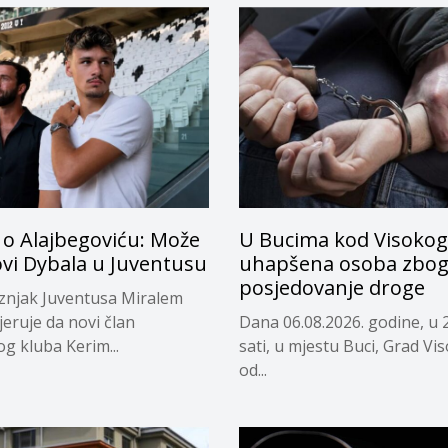
 o Alajbegoviću: Može
U Bucima kod Visokog
ovi Dybala u Juventusu
uhapšena osoba zbo
posjedovanje droge
eznjak Juventusa Miralem
jeruje da novi član
Dana 06.08.2026. godine, u 
og kluba Kerim...
sati, u mjestu Buci, Grad Vi
od...