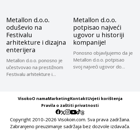
Metallon d.o.o.
Metallon d.o.o.
oduševio na
potpisao najveći
Festivalu
ugovor u historiji
arhitekture i dizajna
kompanije!
enterijera
Ponosno objavljujemo da je
Metallon d.o.o. potpisao
Metallon d.o.o. ponosno je
svoj najveći ugovor do
učestvovao na prestižnom
sada!...
Festivalu arhitekture i
dizajna enterijera,...
Visoko
O nama
Marketing
Kontakt
Uvjeti korištenja
Pravila o zaštiti privatnosti
Copyright 2010-2026 Visokoin.com. Sva prava zadržana.
Zabranjeno preuzimanje sadržaja bez dozvole izdavača.