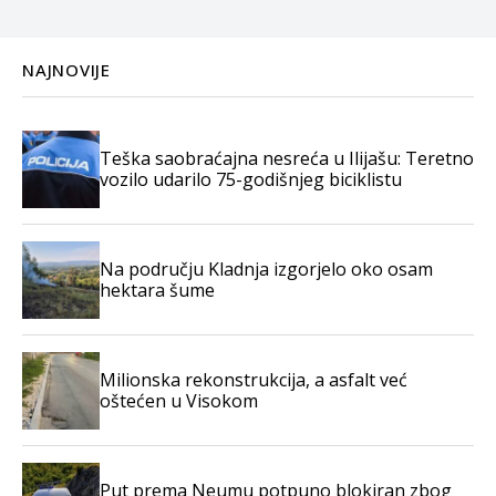
NAJNOVIJE
Teška saobraćajna nesreća u Ilijašu: Teretno
vozilo udarilo 75-godišnjeg biciklistu
Na području Kladnja izgorjelo oko osam
hektara šume
Milionska rekonstrukcija, a asfalt već
oštećen u Visokom
Put prema Neumu potpuno blokiran zbog