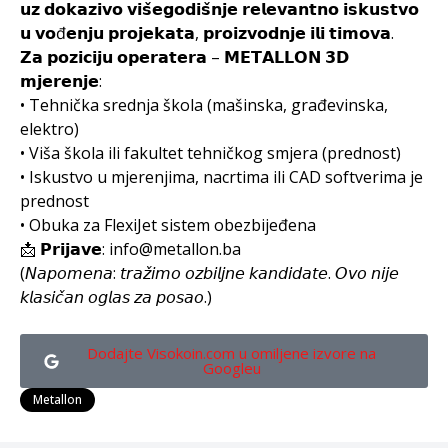
𝘂𝘇 𝗱𝗼𝗸𝗮𝘇𝗶𝘃𝗼 𝘃𝗶𝘀̌𝗲𝗴𝗼𝗱𝗶𝘀̌𝗻𝗷𝗲 𝗿𝗲𝗹𝗲𝘃𝗮𝗻𝘁𝗻𝗼 𝗶𝘀𝗸𝘂𝘀𝘁𝘃𝗼
𝘂 𝘃𝗼đ𝗲𝗻𝗷𝘂 𝗽𝗿𝗼𝗷𝗲𝗸𝗮𝘁𝗮, 𝗽𝗿𝗼𝗶𝘇𝘃𝗼𝗱𝗻𝗷𝗲 𝗶𝗹𝗶 𝘁𝗶𝗺𝗼𝘃𝗮.
𝗭𝗮 𝗽𝗼𝘇𝗶𝗰𝗶𝗷𝘂 𝗼𝗽𝗲𝗿𝗮𝘁𝗲𝗿𝗮 – 𝗠𝗘𝗧𝗔𝗟𝗟𝗢𝗡 𝟯𝗗
𝗺𝗷𝗲𝗿𝗲𝗻𝗷𝗲:
• Tehnička srednja škola (mašinska, građevinska,
elektro)
• Viša škola ili fakultet tehničkog smjera (prednost)
• Iskustvo u mjerenjima, nacrtima ili CAD softverima je
prednost
• Obuka za FlexiJet sistem obezbijeđena
📩 𝗣𝗿𝗶𝗷𝗮𝘃𝗲: info@metallon.ba
(𝘕𝘢𝘱𝘰𝘮𝘦𝘯𝘢: 𝘵𝘳𝘢𝘻̌𝘪𝘮𝘰 𝘰𝘻𝘣𝘪𝘭𝘫𝘯𝘦 𝘬𝘢𝘯𝘥𝘪𝘥𝘢𝘵𝘦. 𝘖𝘷𝘰 𝘯𝘪𝘫𝘦
𝘬𝘭𝘢𝘴𝘪𝘤̌𝘢𝘯 𝘰𝘨𝘭𝘢𝘴 𝘻𝘢 𝘱𝘰𝘴𝘢𝘰.)
Dodajte Visokoin.com u omiljene izvore na
Googleu
Metallon