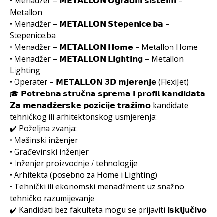
• Menadžer – 𝗠𝗘𝗧𝗔𝗟𝗟𝗢𝗡 𝗢𝗴𝗿𝗮𝗱𝗻𝗶 𝘀𝗶𝘀𝘁𝗲𝗺𝗶 –
Metallon
• Menadžer – 𝗠𝗘𝗧𝗔𝗟𝗟𝗢𝗡 𝗦𝘁𝗲𝗽𝗲𝗻𝗶𝗰𝗲.𝗯𝗮 –
Stepenice.ba
• Menadžer – 𝗠𝗘𝗧𝗔𝗟𝗟𝗢𝗡 𝗛𝗼𝗺𝗲 – Metallon Home
• Menadžer – 𝗠𝗘𝗧𝗔𝗟𝗟𝗢𝗡 𝗟𝗶𝗴𝗵𝘁𝗶𝗻𝗴 – Metallon
Lighting
• Operater – 𝗠𝗘𝗧𝗔𝗟𝗟𝗢𝗡 𝟯𝗗 𝗺𝗷𝗲𝗿𝗲𝗻𝗷𝗲 (FlexiJet)
🎓 𝗣𝗼𝘁𝗿𝗲𝗯𝗻𝗮 𝘀𝘁𝗿𝘂𝗰̌𝗻𝗮 𝘀𝗽𝗿𝗲𝗺𝗮 𝗶 𝗽𝗿𝗼𝗳𝗶𝗹 𝗸𝗮𝗻𝗱𝗶𝗱𝗮𝘁𝗮
𝗭𝗮 𝗺𝗲𝗻𝗮𝗱𝘇̌𝗲𝗿𝘀𝗸𝗲 𝗽𝗼𝘇𝗶𝗰𝗶𝗷𝗲 𝘁𝗿𝗮𝘇̌𝗶𝗺𝗼 kandidate
tehničkog ili arhitektonskog usmjerenja:
✔️ Poželjna zvanja:
• Mašinski inženjer
• Građevinski inženjer
• Inženjer proizvodnje / tehnologije
• Arhitekta (posebno za Home i Lighting)
• Tehnički ili ekonomski menadžment uz snažno
tehničko razumijevanje
✔️ Kandidati bez fakulteta mogu se prijaviti 𝗶𝘀𝗸𝗹𝗷𝘂𝗰̌𝗶𝘃𝗼