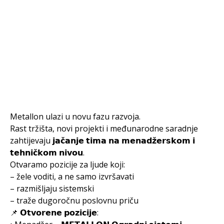
Metallon ulazi u novu fazu razvoja.
Rast tržišta, novi projekti i međunarodne saradnje
zahtijevaju 𝗷𝗮𝗰̌𝗮𝗻𝗷𝗲 𝘁𝗶𝗺𝗮 𝗻𝗮 𝗺𝗲𝗻𝗮𝗱𝘇̌𝗲𝗿𝘀𝗸𝗼𝗺 𝗶
𝘁𝗲𝗵𝗻𝗶𝗰̌𝗸𝗼𝗺 𝗻𝗶𝘃𝗼𝘂.
Otvaramo pozicije za ljude koji:
– žele voditi, a ne samo izvršavati
– razmišljaju sistemski
– traže dugoročnu poslovnu priču
📌 𝗢𝘁𝘃𝗼𝗿𝗲𝗻𝗲 𝗽𝗼𝘇𝗶𝗰𝗶𝗷𝗲: