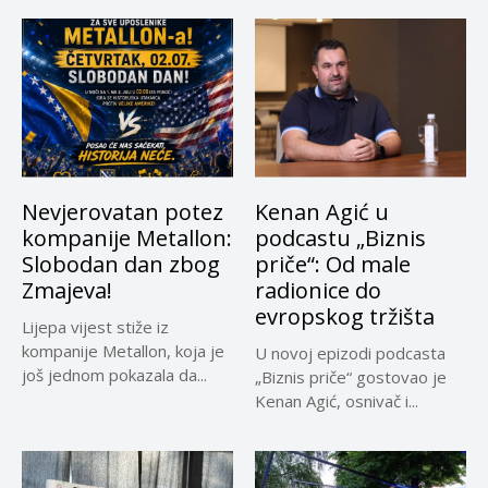
Nevjerovatan potez
Kenan Agić u
kompanije Metallon:
podcastu „Biznis
Slobodan dan zbog
priče“: Od male
Zmajeva!
radionice do
evropskog tržišta
Lijepa vijest stiže iz
kompanije Metallon, koja je
U novoj epizodi podcasta
još jednom pokazala da...
„Biznis priče“ gostovao je
Kenan Agić, osnivač i...