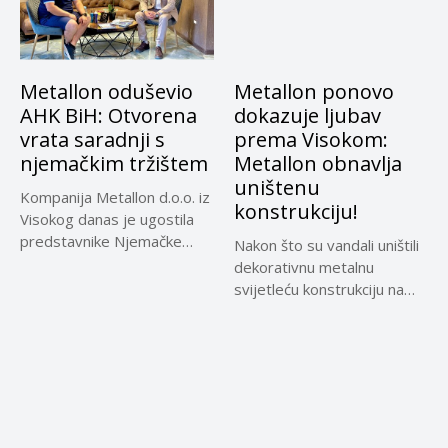
Metallon oduševio
Metallon ponovo
AHK BiH: Otvorena
dokazuje ljubav
vrata saradnji s
prema Visokom:
njemačkim tržištem
Metallon obnavlja
uništenu
Kompanija Metallon d.o.o. iz
konstrukciju!
Visokog danas je ugostila
predstavnike Njemačke
Nakon što su vandali uništili
privredne komore...
dekorativnu metalnu
svijetleću konstrukciju na
šetnici od...