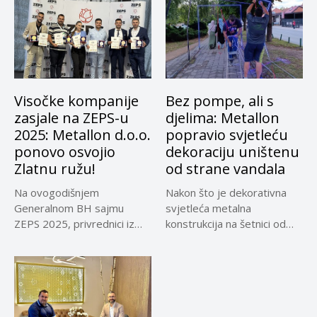
Visočke kompanije
Bez pompe, ali s
zasjale na ZEPS-u
djelima: Metallon
2025: Metallon d.o.o.
popravio svjetleću
ponovo osvojio
dekoraciju uništenu
Zlatnu ružu!
od strane vandala
Na ovogodišnjem
Nakon što je dekorativna
Generalnom BH sajmu
svjetleća metalna
ZEPS 2025, privrednici iz
konstrukcija na šetnici od
Visokog ostvarili su...
Doma zdravlja...