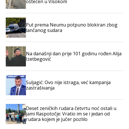
oštećen u Visokom
Put prema Neumu potpuno blokiran zbog
lančanog sudara
Na današnji dan prije 101 godinu rođen Alija
Izetbegović
Suljagić: Ovo nije istraga, već kampanja
zastrašivanja
Deset zeničkih rudara četvrtu noć ostali u
jami Raspotočje: Vratio im se i jedan od
rudara kojem je jučer pozlilo