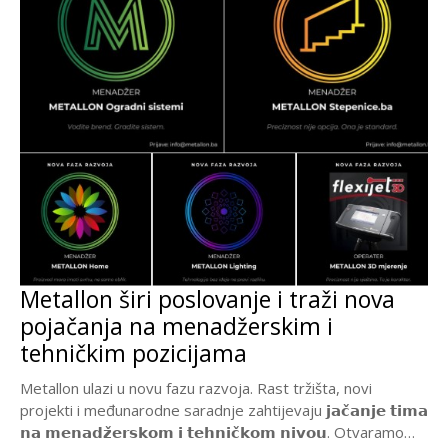
Metallon širi poslovanje i traži nova
pojačanja na menadžerskim i
tehničkim pozicijama
Metallon ulazi u novu fazu razvoja. Rast tržišta, novi
projekti i međunarodne saradnje zahtijevaju 𝗷𝗮𝗰̌𝗮𝗻𝗷𝗲 𝘁𝗶𝗺𝗮
𝗻𝗮 𝗺𝗲𝗻𝗮𝗱𝘇̌𝗲𝗿𝘀𝗸𝗼𝗺 𝗶 𝘁𝗲𝗵𝗻𝗶𝗰̌𝗸𝗼𝗺 𝗻𝗶𝘃𝗼𝘂. Otvaramo