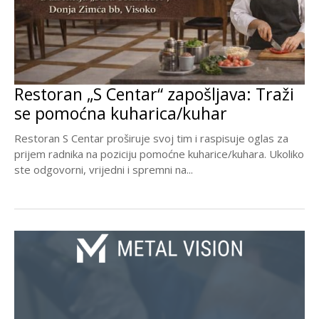
Restoran „S Centar“ zapošljava: Traži
se pomoćna kuharica/kuhar
Restoran S Centar proširuje svoj tim i raspisuje oglas za
prijem radnika na poziciju pomoćne kuharice/kuhara. Ukoliko
ste odgovorni, vrijedni i spremni na...