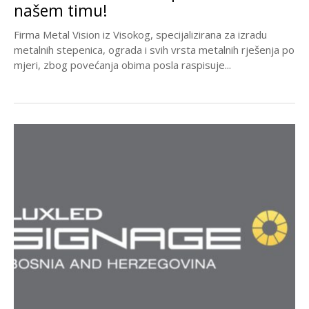
našem timu!
Firma Metal Vision iz Visokog, specijalizirana za izradu
metalnih stepenica, ograda i svih vrsta metalnih rješenja po
mjeri, zbog povećanja obima posla raspisuje...