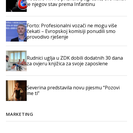
je njegov stav prema Infantinu
Forto: Profesionalni vozači ne mogu više
čekati – Evropskoj komisiji ponudili smo
provodivo rješenje
Rudnici uglja u ZDK dobili dodatnih 30 dana
za ovjeru knjižica za svoje zaposlene
Severina predstavila novu pjesmu “Pozovi
me ti”
MARKETING