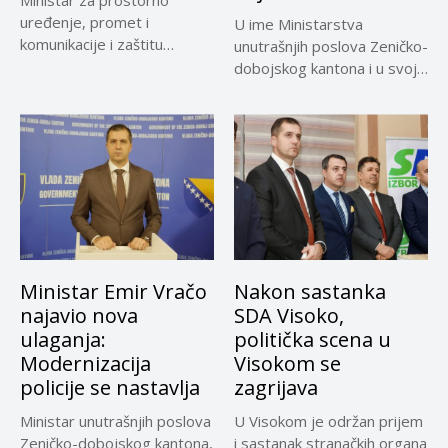
Ministar za prostorno
uređenje, promet i
U ime Ministarstva
komunikacije i zaštitu
unutrašnjih poslova Zeničko-
okoline Zeničko-dobojskog
dobojskog kantona i u svoje
kantona...
lično ime...
Ministar Emir Vračo
Nakon sastanka
najavio nova
SDA Visoko,
ulaganja:
politička scena u
Modernizacija
Visokom se
policije se nastavlja
zagrijava
Ministar unutrašnjih poslova
U Visokom je održan prijem
Zeničko-dobojskog kantona,
i sastanak stranačkih organa