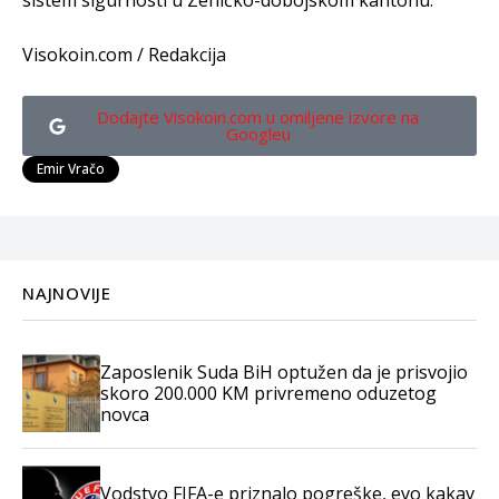
sistem sigurnosti u Zeničko-dobojskom kantonu.
Visokoin.com / Redakcija
Dodajte Visokoin.com u omiljene izvore na
Googleu
Emir Vračo
NAJNOVIJE
Zaposlenik Suda BiH optužen da je prisvojio
skoro 200.000 KM privremeno oduzetog
novca
Vodstvo FIFA-e priznalo pogreške, evo kakav