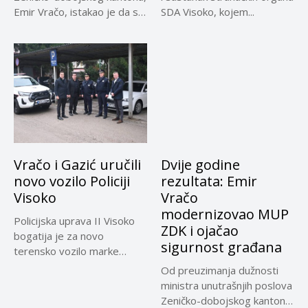
Emir Vračo, istakao je da se
SDA Visoko, kojem...
Programom...
Vračo i Gazić uručili
Dvije godine
novo vozilo Policiji
rezultata: Emir
Visoko
Vračo
modernizovao MUP
Policijska uprava II Visoko
ZDK i ojačao
bogatija je za novo
sigurnost građana
terensko vozilo marke
Toyota,...
Od preuzimanja dužnosti
ministra unutrašnjih poslova
Zeničko-dobojskog kantona,