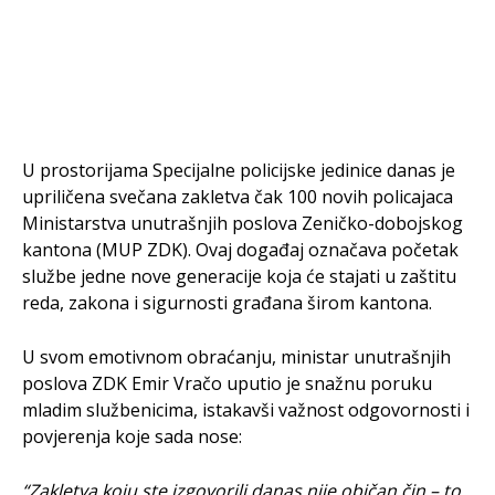
U prostorijama Specijalne policijske jedinice danas je
upriličena svečana zakletva čak 100 novih policajaca
Ministarstva unutrašnjih poslova Zeničko-dobojskog
kantona (MUP ZDK). Ovaj događaj označava početak
službe jedne nove generacije koja će stajati u zaštitu
reda, zakona i sigurnosti građana širom kantona.
U svom emotivnom obraćanju, ministar unutrašnjih
poslova ZDK Emir Vračo uputio je snažnu poruku
mladim službenicima, istakavši važnost odgovornosti i
povjerenja koje sada nose:
“Zakletva koju ste izgovorili danas nije običan čin – to