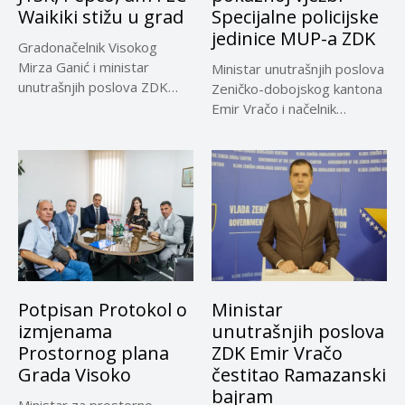
Waikiki stižu u grad
Specijalne policijske
jedinice MUP-a ZDK
Gradonačelnik Visokog
Mirza Ganić i ministar
Ministar unutrašnjih poslova
unutrašnjih poslova ZDK
Zeničko-dobojskog kantona
Emir Vračo obišli...
Emir Vračo i načelnik
Sektora uniformisane
policije...
Potpisan Protokol o
Ministar
izmjenama
unutrašnjih poslova
Prostornog plana
ZDK Emir Vračo
Grada Visoko
čestitao Ramazanski
bajram