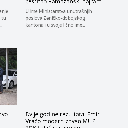
čestitao Ramazanski bajram
enje,
U ime Ministarstva unutrašnjih
itu
poslova Zeničko-dobojskog
kantona i u svoje lično ime...
novo
Dvije godine rezultata: Emir
Vračo modernizovao MUP
ZDK i ojačao sigurnost