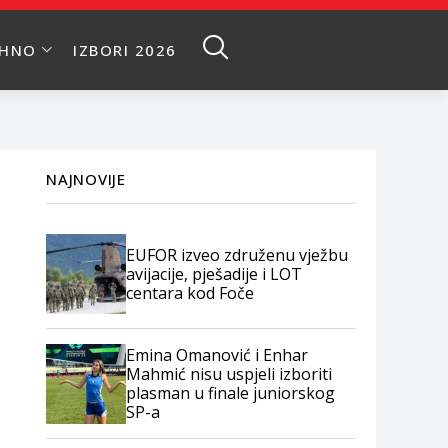
EHNO
IZBORI 2026
NAJNOVIJE
EUFOR izveo združenu vježbu
avijacije, pješadije i LOT
centara kod Foče
Emina Omanović i Enhar
Mahmić nisu uspjeli izboriti
plasman u finale juniorskog
SP-a