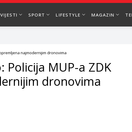
VIJESTI
SPORT
LIFESTYLE
MAGAZIN
T
K opremljena najmodernijim dronovima
o: Policija MUP-a ZDK
ernijim dronovima