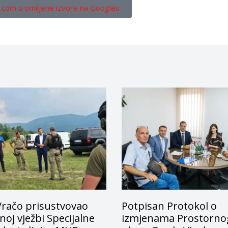
.com u omiljene izvore na Googleu
Vračo prisustvovao
Potpisan Protokol o
oj vježbi Specijalne
izmjenama Prostorno