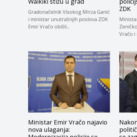
Waikiki stižu u grad
polici
ZDK
Gradonačelnik Visokog Mirza Ganić
i ministar unutrašnjih poslova ZDK
Minista
Emir Vračo obišli...
Zeničk
Vračo i
uniformi
Ministar Emir Vračo najavio
Nakon
nova ulaganja:
politi
Modernizacija policije se
se zag