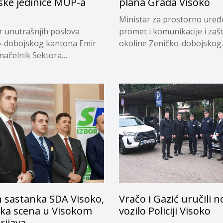
jske jedinice MUP-a
plana Grada Visoko
Ministar za prostorno uređ
r unutrašnjih poslova
promet i komunikacije i zašt
o-dobojskog kantona Emir
okoline Zeničko-dobojskog
 načelnik Sektora
kantona...
sane policije...
 sastanka SDA Visoko,
Vračo i Gazić uručili 
čka scena u Visokom
vozilo Policiji Visoko
rijava