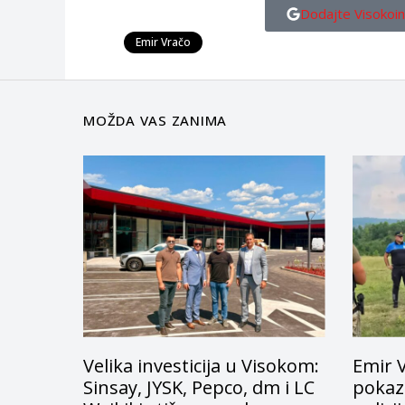
Dodajte Visokoin
Emir Vračo
MOŽDA VAS ZANIMA
Velika investicija u Visokom:
Emir 
Sinsay, JYSK, Pepco, dm i LC
pokazn