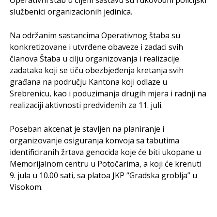
Operativni štab u čijem sastavu su rukovodni policijski
službenici organizacionih jedinica.
Na održanim sastancima Operativnog štaba su
konkretizovane i utvrđene obaveze i zadaci svih
članova Štaba u cilju organizovanja i realizacije
zadataka koji se tiču obezbjeđenja kretanja svih
građana na području Kantona koji odlaze u
Srebrenicu, kao i poduzimanja drugih mjera i radnji na
realizaciji aktivnosti predviđenih za 11. juli.
Poseban akcenat je stavljen na planiranje i
organizovanje osiguranja konvoja sa tabutima
identificiranih žrtava genocida koje će biti ukopane u
Memorijalnom centru u Potočarima, a koji će krenuti
9. jula u 10.00 sati, sa platoa JKP “Gradska groblja” u
Visokom.