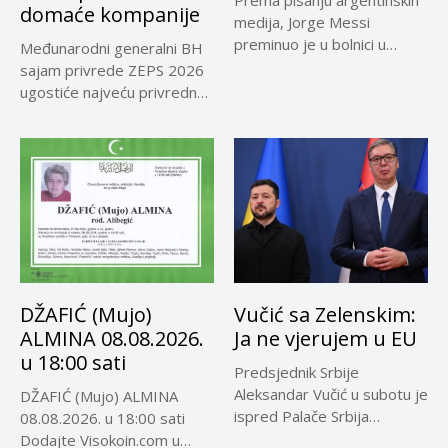
domaće kompanije
medija, Jorge Messi
preminuo je u bolnici u
Međunarodni generalni BH
Rosariju...
sajam privrede ZEPS 2026
ugostiće najveću privrednu
delegaciju iz...
DŽAFIĆ (Mujo)
Vučić sa Zelenskim:
ALMINA 08.08.2026.
Ja ne vjerujem u EU
u 18:00 sati
Predsjednik Srbije
Aleksandar Vučić u subotu je
DŽAFIĆ (Mujo) ALMINA
ispred Palače Srbija
08.08.2026. u 18:00 sati
dočekao predsjednika...
Dodajte Visokoin.com u