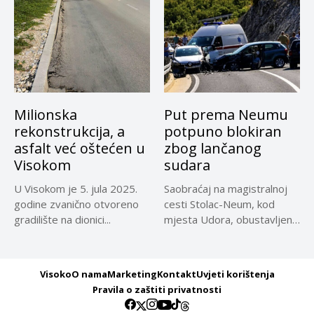
Milionska
Put prema Neumu
rekonstrukcija, a
potpuno blokiran
asfalt već oštećen u
zbog lančanog
Visokom
sudara
U Visokom je 5. jula 2025.
Saobraćaj na magistralnoj
godine zvanično otvoreno
cesti Stolac-Neum, kod
gradilište na dionici...
mjesta Udora, obustavljen
zbog nezgode, saopćeno...
Visoko
O nama
Marketing
Kontakt
Uvjeti korištenja
Pravila o zaštiti privatnosti