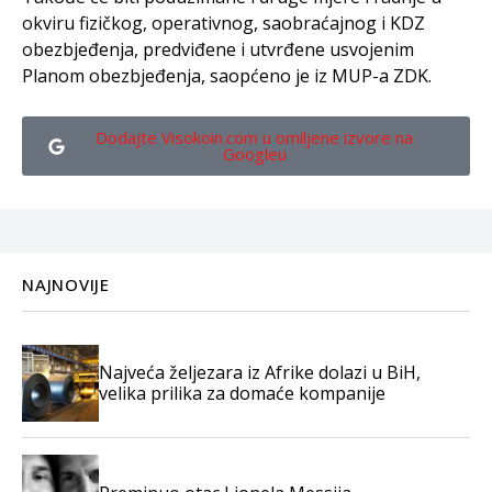
okviru fizičkog, operativnog, saobraćajnog i KDZ
obezbjeđenja, predviđene i utvrđene usvojenim
Planom obezbjeđenja, saopćeno je iz MUP-a ZDK.
Dodajte Visokoin.com u omiljene izvore na
Googleu
NAJNOVIJE
Najveća željezara iz Afrike dolazi u BiH,
velika prilika za domaće kompanije