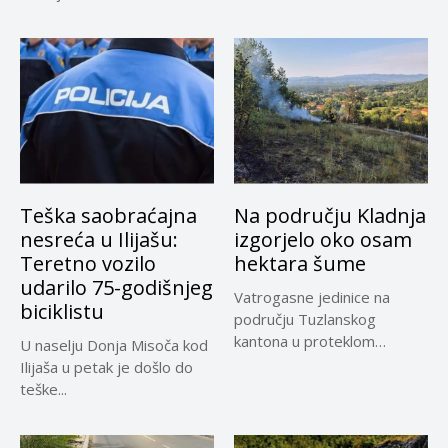
omiljene izvore...
Teška saobraćajna
Na području Kladnja
nesreća u Ilijašu:
izgorjelo oko osam
Teretno vozilo
hektara šume
udarilo 75-godišnjeg
Vatrogasne jedinice na
biciklistu
području Tuzlanskog
kantona u proteklom
U naselju Donja Misoča kod
periodu imale su više...
Ilijaša u petak je došlo do
teške...