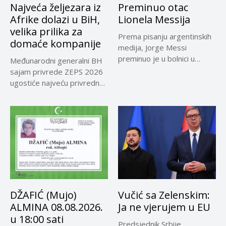
Najveća željezara iz
Preminuo otac
Afrike dolazi u BiH,
Lionela Messija
velika prilika za
Prema pisanju argentinskih
domaće kompanije
medija, Jorge Messi
preminuo je u bolnici u
Međunarodni generalni BH
Rosariju...
sajam privrede ZEPS 2026
ugostiće najveću privrednu
delegaciju iz...
DŽAFIĆ (Mujo)
Vučić sa Zelenskim:
ALMINA 08.08.2026.
Ja ne vjerujem u EU
u 18:00 sati
Predsjednik Srbije