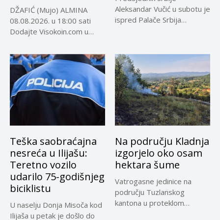
Aleksandar Vučić u subotu je
DŽAFIĆ (Mujo) ALMINA
ispred Palače Srbija
08.08.2026. u 18:00 sati
dočekao predsjednika...
Dodajte Visokoin.com u
omiljene izvore...
Teška saobraćajna
Na području Kladnja
nesreća u Ilijašu:
izgorjelo oko osam
Teretno vozilo
hektara šume
udarilo 75-godišnjeg
Vatrogasne jedinice na
biciklistu
području Tuzlanskog
kantona u proteklom
U naselju Donja Misoča kod
periodu imale su više...
Ilijaša u petak je došlo do