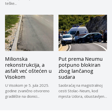
teške...
Milionska
Put prema Neumu
rekonstrukcija, a
potpuno blokiran
asfalt već oštećen u
zbog lančanog
Visokom
sudara
U Visokom je 5. jula 2025.
Saobraćaj na magistralnoj
godine zvanično otvoreno
cesti Stolac-Neum, kod
gradilište na dionici...
mjesta Udora, obustavljen
zbog nezgode, saopćeno...