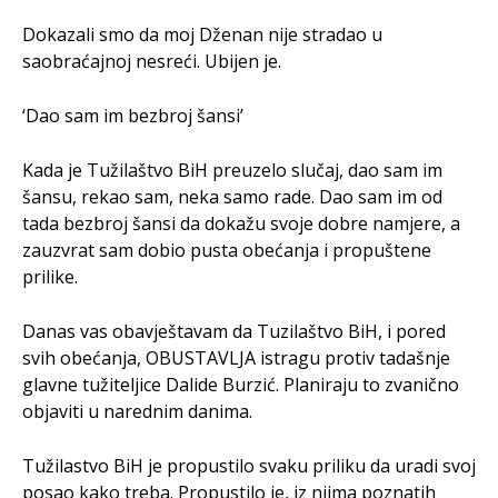
Dokazali smo da moj Dženan nije stradao u
saobraćajnoj nesreći. Ubijen je.
‘Dao sam im bezbroj šansi’
Kada je Tužilaštvo BiH preuzelo slučaj, dao sam im
šansu, rekao sam, neka samo rade. Dao sam im od
tada bezbroj šansi da dokažu svoje dobre namjere, a
zauzvrat sam dobio pusta obećanja i propuštene
prilike.
Danas vas obavještavam da Tuzilaštvo BiH, i pored
svih obećanja, OBUSTAVLJA istragu protiv tadašnje
glavne tužiteljice Dalide Burzić. Planiraju to zvanično
objaviti u narednim danima.
Tužilastvo BiH je propustilo svaku priliku da uradi svoj
posao kako treba. Propustilo je, iz njima poznatih