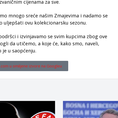
zvaničnim cijenama za sve.
elimo mnogo sreće našim Zmajevima i nadamo se
 uljepšati ovu kolekcionarsku sezonu.
podršci i izvinjavamo se svim kupcima zbog ove
ogli da utičemo, a koje će, kako smo, naveli,
o je u saopćenju.
.com u omiljene izvore na Googleu