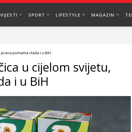
VIJESTI
SPORT
LIFESTYLE
MAGAZIN
T
tu, prava pomama vlada i u BiH
čica u cijelom svijetu,
a i u BiH