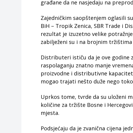
građane da ne nasjedaju na preprod
Zajedničkim saopštenjem oglasili su 
BiH – Tropik Zenica, SBR Trade i Di
rezultat je izuzetno velike potražn
zabilježeni su i na brojnim tržištima
Distributeri ističu da je ove godine
raspolaganju znatno manje vremena 
proizvodne i distributivne kapacit
mogao trajati nešto duže nego tok
Uprkos tome, tvrde da su uloženi ma
količine za tržište Bosne i Hercego
mjesta.
Podsjećaju da je zvanična cijena jed