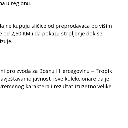
na u regionu.
da ne kupuju sličice od preprodavaca po višim
e od 2,50 KM i da pokažu strpljenje dok se
zuje.
ini proizvoda za Bosnu i Hercegovinu – Tropik
bavještavamo javnost i sve kolekcionare da je
ivremenog karaktera i rezultat izuzetno velike