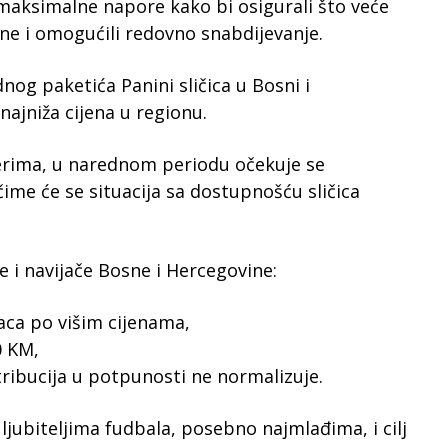
 maksimalne napore kako bi osigurali što veće
ine i omogućili redovno snabdijevanje.
nog paketića Panini sličica u Bosni i
najniža cijena u regionu.
erima, u narednom periodu očekuje se
čime će se situacija sa dostupnošću sličica
i navijače Bosne i Hercegovine:
aca po višim cijenama,
0 KM,
tribucija u potpunosti ne normalizuje.
 ljubiteljima fudbala, posebno najmlađima, i cilj