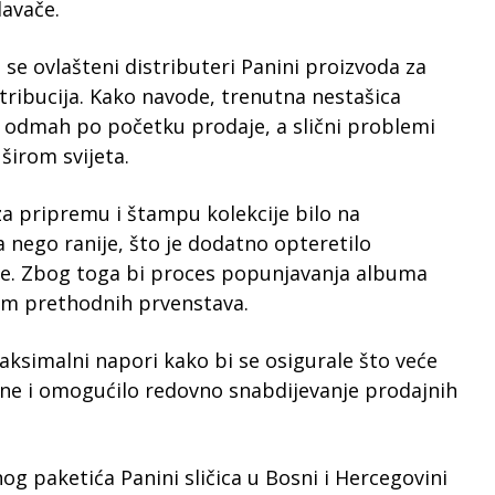
avače.
se ovlašteni distributeri Panini proizvoda za
stribucija. Kako navode, trenutna nestašica
je odmah po početku prodaje, a slični problemi
 širom svijeta.
 za pripremu i štampu kolekcije bilo na
nego ranije, što je dodatno opteretilo
ete. Zbog toga bi proces popunjavanja albuma
om prethodnih prvenstava.
ksimalni napori kako bi se osigurale što veće
vine i omogućilo redovno snabdijevanje prodajnih
nog paketića Panini sličica u Bosni i Hercegovini