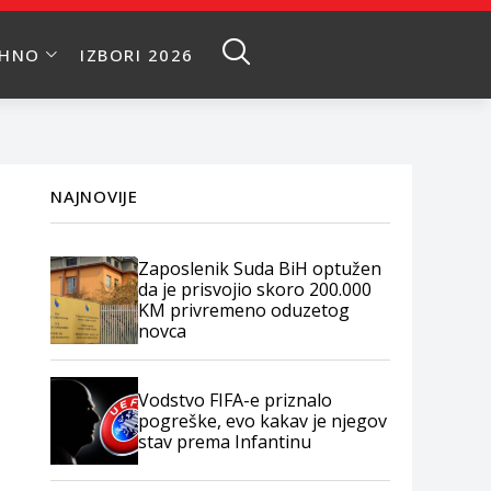
EHNO
IZBORI 2026
NAJNOVIJE
Zaposlenik Suda BiH optužen
da je prisvojio skoro 200.000
KM privremeno oduzetog
novca
Vodstvo FIFA-e priznalo
pogreške, evo kakav je njegov
stav prema Infantinu