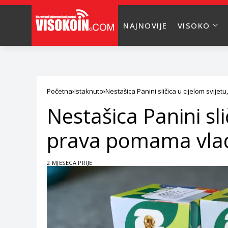
NAJNOVIJE
VISOKO
Početna
Istaknuto
Nestašica Panini sličica u cijelom svije
Nestašica Panini sli
prava pomama vlad
2 MJESECA PRIJE