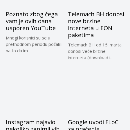
Poznato zbog čega
Telemach BH donosi
vam je ovih dana
nove brzine
usporen YouTube
interneta u EON
paketima
Mnogi korisnici su se u
prethodnom periodu požalili
Telemach BH od 15. marta
na to da im...
donosi veće brzine
interneta (download i
upload)...
Instagram najavio
Google uvodi FLoC
nekoliko zanimljivih
za praćenje