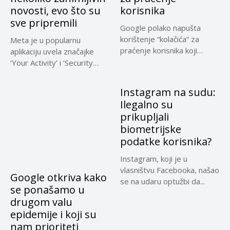
novosti, evo što su
korisnika
sve pripremili
Google polako napušta
korištenje “kolačića” za
Meta je u popularnu
praćenje korisnika koji
aplikaciju uvela značajke
omogućuju slanje
‘Your Activity’ i ‘Security
personaliziranih...
Checkup’...
Instagram na sudu:
Ilegalno su
prikupljali
biometrijske
podatke korisnika?
Instagram, koji je u
vlasništvu Facebooka, našao
Google otkriva kako
se na udaru optužbi da...
se ponašamo u
drugom valu
epidemije i koji su
nam prioriteti