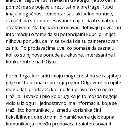
linkove i tagove i svrstavati ih u kategorije što će im
pomoći da se pojave u rezultatima pretrage. Kupci
imaju mogućnost komentarisati aktuelne ponude,
označiti da su zainteresovani za njih i da ih smatraju
atraktivnim. Na taj način prodavači dobivaju povratnu
informaciju o tome da su potencijalni kupci primijetili
njihovu ponudu, da im se sviđa i da su zainteresovani
za nju. To prodavačima uveliko pomaže da saznaju
koliko su njihove ponude atraktivne, interesantne i
konkurentne na tržištu.
Pored toga, korisnici imaju mogućnost da se raspitaju
gdje nešto pronaći i po kojoj cijeni. Odgovore na upite
mogu dati prodavači koji nude upravo to što neko
traži, ali i svako i bilo ko drugi ko je to možda negdje
vidio u izlogu ili jednostavno ima informaciju koja se
traži, što komunikaciju između korisnika čini
fleksibilnom, direktnom i dinamičnom a cjelokupna
komunikacija između prodavača i zainteresovanih