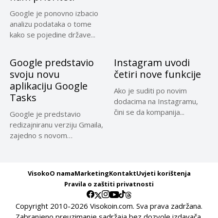
Google je ponovno izbacio
analizu podataka o tome
kako se pojedine države...
Google predstavio
Instagram uvodi
svoju novu
četiri nove funkcije
aplikaciju Google
Ako je suditi po novim
Tasks
dodacima na Instagramu,
čini se da kompanija...
Google je predstavio
redizajniranu verziju Gmaila,
zajedno s novom
aplikacijom povezanom s...
Visoko
O nama
Marketing
Kontakt
Uvjeti korištenja
Pravila o zaštiti privatnosti
Copyright 2010-2026 Visokoin.com. Sva prava zadržana.
Zabranjeno preuzimanje sadržaja bez dozvole izdavača.