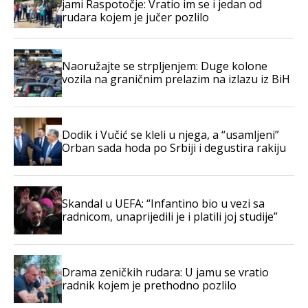
jami Raspotočje: Vratio im se i jedan od
rudara kojem je jučer pozlilo
Naoružajte se strpljenjem: Duge kolone
vozila na graničnim prelazim na izlazu iz BiH
Dodik i Vučić se kleli u njega, a “usamljeni”
Orban sada hoda po Srbiji i degustira rakiju
Skandal u UEFA: “Infantino bio u vezi sa
radnicom, unaprijedili je i platili joj studije”
Drama zeničkih rudara: U jamu se vratio
radnik kojem je prethodno pozlilo