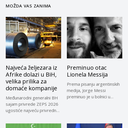
MOŽDA VAS ZANIMA
Najveća željezara iz
Preminuo otac
Afrike dolazi u BiH,
Lionela Messija
velika prilika za
Prema pisanju argentinskih
domaće kompanije
medija, Jorge Messi
preminuo je u bolnici u
Međunarodni generalni BH
Rosariju...
sajam privrede ZEPS 2026
ugostiće najveću privrednu
delegaciju iz...