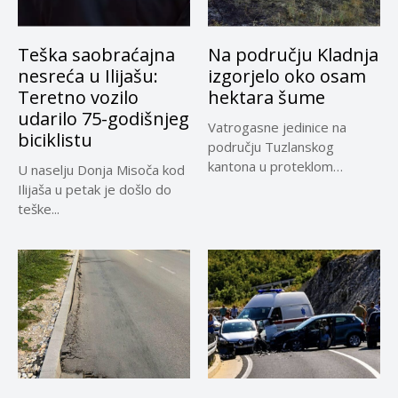
Teška saobraćajna
Na području Kladnja
nesreća u Ilijašu:
izgorjelo oko osam
Teretno vozilo
hektara šume
udarilo 75-godišnjeg
Vatrogasne jedinice na
biciklistu
području Tuzlanskog
kantona u proteklom
U naselju Donja Misoča kod
periodu imale su više...
Ilijaša u petak je došlo do
teške...