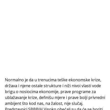
Normalno je da u trenucima teške ekonomske krize,
država i njene ostale strukture i niži nivoi vlasti vode
brigu o nosiocima ekonomije, prave programe za
ublažavanje krize, definišu mjere i prave bolji privredni
ambijent što kod nas, na žalost, nije slučaj.
Predstavnici SBBBIH Visoko obećali su da će se boriti