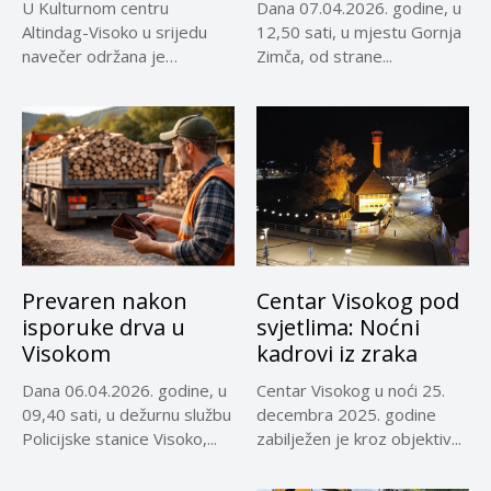
U Kulturnom centru
Dana 07.04.2026. godine, u
Altindag-Visoko u srijedu
12,50 sati, u mjestu Gornja
navečer održana je
Zimča, od strane...
promocija dokumentarnog
filma...
Prevaren nakon
Centar Visokog pod
isporuke drva u
svjetlima: Noćni
Visokom
kadrovi iz zraka
Dana 06.04.2026. godine, u
Centar Visokog u noći 25.
09,40 sati, u dežurnu službu
decembra 2025. godine
Policijske stanice Visoko,...
zabilježen je kroz objektiv...