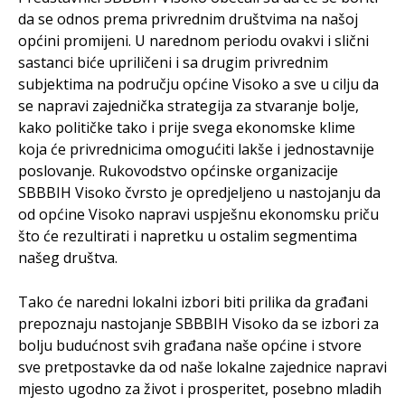
da se odnos prema privrednim društvima na našoj
općini promijeni. U narednom periodu ovakvi i slični
sastanci biće upriličeni i sa drugim privrednim
subjektima na području općine Visoko a sve u cilju da
se napravi zajednička strategija za stvaranje bolje,
kako političke tako i prije svega ekonomske klime
koja će privrednicima omogućiti lakše i jednostavnije
poslovanje. Rukovodstvo općinske organizacije
SBBBIH Visoko čvrsto je opredjeljeno u nastojanju da
od općine Visoko napravi uspješnu ekonomsku priču
što će rezultirati i napretku u ostalim segmentima
našeg društva.
Tako će naredni lokalni izbori biti prilika da građani
prepoznaju nastojanje SBBBIH Visoko da se izbori za
bolju budućnost svih građana naše općine i stvore
sve pretpostavke da od naše lokalne zajednice napravi
mjesto ugodno za život i prosperitet, posebno mladih