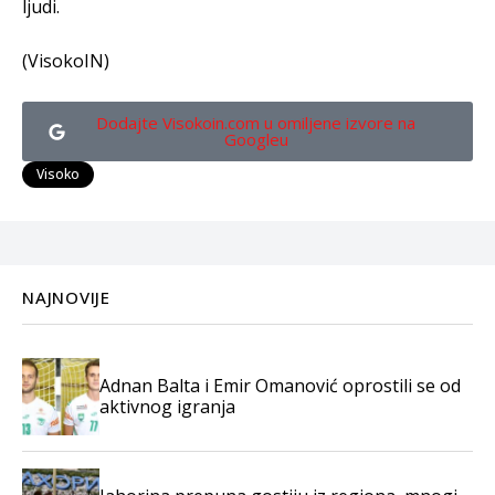
ljudi.
(VisokoIN)
Dodajte Visokoin.com u omiljene izvore na
Googleu
Visoko
NAJNOVIJE
Adnan Balta i Emir Omanović oprostili se od
aktivnog igranja