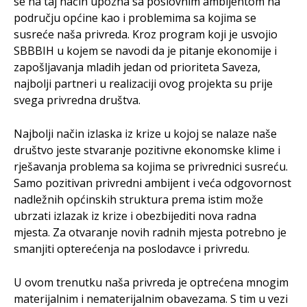
se na taj način upozna sa poslovnim ambijentom na
području općine kao i problemima sa kojima se
susreće naša privreda. Kroz program koji je usvojio
SBBBIH u kojem se navodi da je pitanje ekonomije i
zapošljavanja mladih jedan od prioriteta Saveza,
najbolji partneri u realizaciji ovog projekta su prije
svega privredna društva.
Najbolji način izlaska iz krize u kojoj se nalaze naše
društvo jeste stvaranje pozitivne ekonomske klime i
rješavanja problema sa kojima se privrednici susreću.
Samo pozitivan privredni ambijent i veća odgovornost
nadležnih općinskih struktura prema istim može
ubrzati izlazak iz krize i obezbijediti nova radna
mjesta. Za otvaranje novih radnih mjesta potrebno je
smanjiti opterećenja na poslodavce i privredu.
U ovom trenutku naša privreda je optrećena mnogim
materijalnim i nematerijalnim obavezama. S tim u vezi