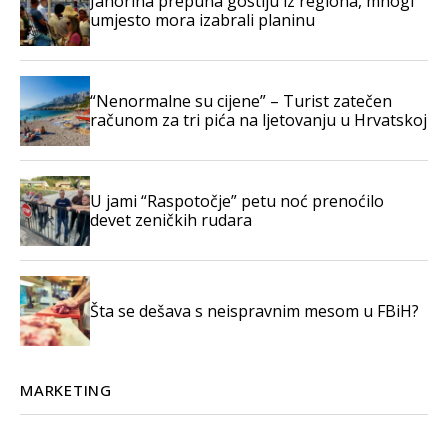
Jahorina prepuna gostiju iz regiona, mnogi
umjesto mora izabrali planinu
“Nenormalne su cijene” – Turist zatečen
računom za tri pića na ljetovanju u Hrvatskoj
U jami “Raspotočje” petu noć prenoćilo
devet zeničkih rudara
Šta se dešava s neispravnim mesom u FBiH?
MARKETING