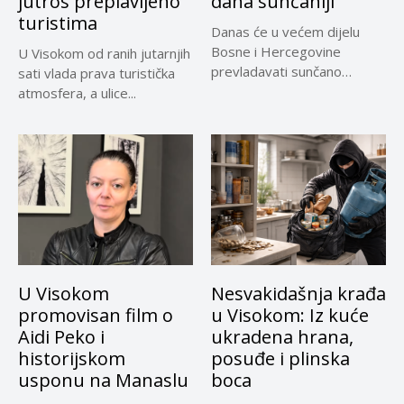
jutros preplavljeno
dana sunčaniji
turistima
Danas će u većem dijelu
Bosne i Hercegovine
U Visokom od ranih jutarnjih
prevladavati sunčano
sati vlada prava turistička
vrijeme uz...
atmosfera, a ulice...
U Visokom
Nesvakidašnja krađa
promovisan film o
u Visokom: Iz kuće
Aidi Peko i
ukradena hrana,
historijskom
posuđe i plinska
usponu na Manaslu
boca