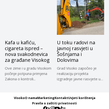
Kafa u kafiću,
U toku radovi na
cigareta ispred –
javnoj rasvjeti u
nova svakodnevica
Šošnjama i
za građane Visokog
Dolovima
Ove zime i u gradu Visokom
Grad Visoko započeo je
počinje potpuna primjena
realizaciju projekta
Zakona o kontroli...
izgradnje javne rasvjete u
naseljima Šošnje...
Visoko
O nama
Marketing
Kontakt
Uvjeti korištenja
Pravila o zaštiti privatnosti