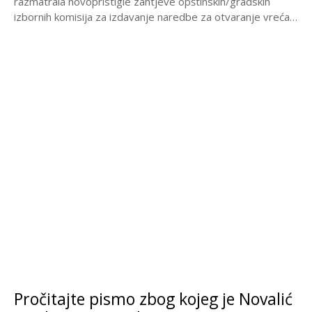
razmatrala novopristigle zahtjeve opštinskih/gradskih
izbornih komisija za izdavanje naredbe za otvaranje vreća
s...
Pročitajte pismo zbog kojeg je Novalić