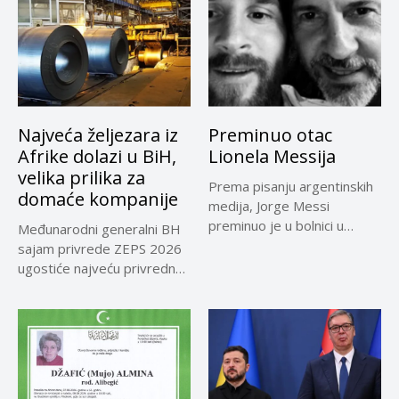
Najveća željezara iz
Preminuo otac
Afrike dolazi u BiH,
Lionela Messija
velika prilika za
Prema pisanju argentinskih
domaće kompanije
medija, Jorge Messi
preminuo je u bolnici u
Međunarodni generalni BH
Rosariju...
sajam privrede ZEPS 2026
ugostiće najveću privrednu
delegaciju iz...