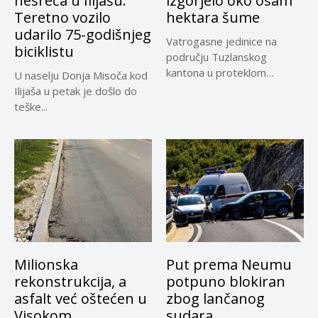
nesreća u Ilijašu:
izgorjelo oko osam
Teretno vozilo
hektara šume
udarilo 75-godišnjeg
Vatrogasne jedinice na
biciklistu
području Tuzlanskog
kantona u proteklom
U naselju Donja Misoča kod
periodu imale su više...
Ilijaša u petak je došlo do
teške...
Milionska
Put prema Neumu
rekonstrukcija, a
potpuno blokiran
asfalt već oštećen u
zbog lančanog
Visokom
sudara