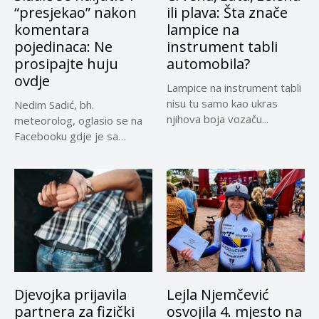
“presjekao” nakon
ili plava: Šta znače
komentara
lampice na
pojedinaca: Ne
instrument tabli
prosipajte huju
automobila?
ovdje
Lampice na instrument tabli
nisu tu samo kao ukras
Nedim Sadić, bh.
njihova boja vozaču...
meteorolog, oglasio se na
Facebooku gdje je sa
pratiteljima...
Djevojka prijavila
Lejla Njemčević
partnera za fizički
osvojila 4. mjesto na