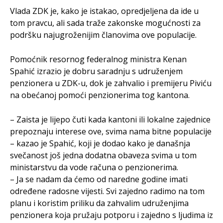
Vlada ZDK je, kako je istakao, opredjeljena da ide u
tom pravcu, ali sada traže zakonske mogućnosti za
podršku najugroženijim članovima ove populacije.
Pomoćnik resornog federalnog ministra Kenan
Spahić izrazio je dobru saradnju s udruženjem
penzionera u ZDK-u, dok je zahvalio i premijeru Piviću
na obećanoj pomoći penzionerima tog kantona.
– Zaista je lijepo čuti kada kantoni ili lokalne zajednice
prepoznaju interese ove, svima nama bitne populacije
– kazao je Spahić, koji je dodao kako je današnja
svečanost još jedna dodatna obaveza svima u tom
ministarstvu da vode računa o penzionerima.
– Ja se nadam da ćemo od naredne godine imati
određene radosne vijesti. Svi zajedno radimo na tom
planu i koristim priliku da zahvalim udruženjima
penzionera koja pružaju potporu i zajedno s ljudima iz