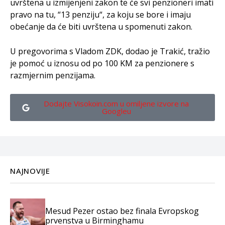
uvrštena u izmijenjeni zakon te će svi penzioneri imati
pravo na tu, “13 penziju“, za koju se bore i imaju
obećanje da će biti uvrštena u spomenuti zakon.
U pregovorima s Vladom ZDK, dodao je Trakić, tražio
je pomoć u iznosu od po 100 KM za penzionere s
razmjernim penzijama.
Dodajte Visokoin.com u omiljene izvore na
Googleu
NAJNOVIJE
Mesud Pezer ostao bez finala Evropskog
prvenstva u Birminghamu