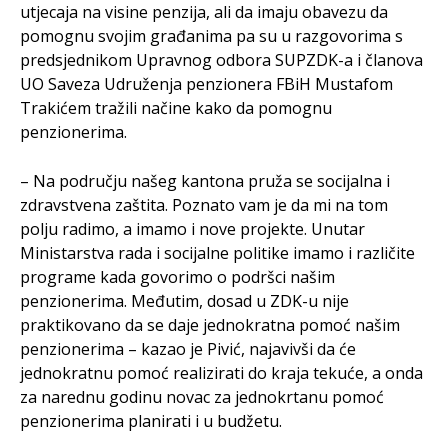
utjecaja na visine penzija, ali da imaju obavezu da
pomognu svojim građanima pa su u razgovorima s
predsjednikom Upravnog odbora SUPZDK-a i članova
UO Saveza Udruženja penzionera FBiH Mustafom
Trakićem tražili načine kako da pomognu
penzionerima.
– Na području našeg kantona pruža se socijalna i
zdravstvena zaštita. Poznato vam je da mi na tom
polju radimo, a imamo i nove projekte. Unutar
Ministarstva rada i socijalne politike imamo i različite
programe kada govorimo o podršci našim
penzionerima. Međutim, dosad u ZDK-u nije
praktikovano da se daje jednokratna pomoć našim
penzionerima – kazao je Pivić, najavivši da će
jednokratnu pomoć realizirati do kraja tekuće, a onda
za narednu godinu novac za jednokrtanu pomoć
penzionerima planirati i u budžetu.