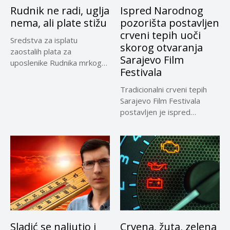
Rudnik ne radi, uglja
Ispred Narodnog
nema, ali plate stižu
pozorišta postavljen
crveni tepih uoči
Sredstva za isplatu
skorog otvaranja
zaostalih plata za
Sarajevo Film
uposlenike Rudnika mrkog
Festivala
uglja Zenica su...
Tradicionalni crveni tepih
Sarajevo Film Festivala
postavljen je ispred
Narodnog pozrišta
Sarajevo,...
Sladić se naljutio i
Crvena, žuta, zelena