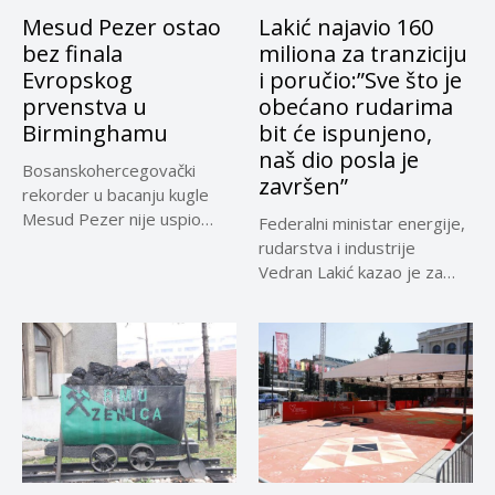
Mesud Pezer ostao
Lakić najavio 160
bez finala
miliona za tranziciju
Evropskog
i poručio:”Sve što je
prvenstva u
obećano rudarima
Birminghamu
bit će ispunjeno,
naš dio posla je
Bosanskohercegovački
završen”
rekorder u bacanju kugle
Mesud Pezer nije uspio
Federalni ministar energije,
izboriti plasman u...
rudarstva i industrije
Vedran Lakić kazao je za
N1...