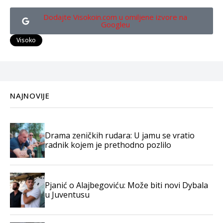
Dodajte Visokoin.com u omiljene izvore na
Googleu
Visoko
NAJNOVIJE
Drama zeničkih rudara: U jamu se vratio
radnik kojem je prethodno pozlilo
Pjanić o Alajbegoviću: Može biti novi Dybala
u Juventusu