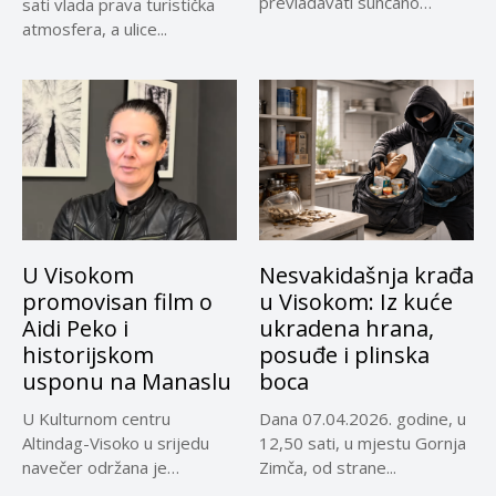
prevladavati sunčano
sati vlada prava turistička
vrijeme uz...
atmosfera, a ulice...
U Visokom
Nesvakidašnja krađa
promovisan film o
u Visokom: Iz kuće
Aidi Peko i
ukradena hrana,
historijskom
posuđe i plinska
usponu na Manaslu
boca
U Kulturnom centru
Dana 07.04.2026. godine, u
Altindag-Visoko u srijedu
12,50 sati, u mjestu Gornja
navečer održana je
Zimča, od strane...
promocija dokumentarnog