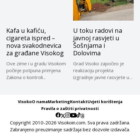
Kafa u kafiću,
U toku radovi na
cigareta ispred –
javnoj rasvjeti u
nova svakodnevica
Šošnjama i
za građane Visokog
Dolovima
Ove zime i u gradu Visokom
Grad Visoko započeo je
počinje potpuna primjena
realizaciju projekta
Zakona o kontroli...
izgradnje javne rasvjete u
naseljima Šošnje...
Visoko
O nama
Marketing
Kontakt
Uvjeti korištenja
Pravila o zaštiti privatnosti
Copyright 2010-2026 Visokoin.com. Sva prava zadržana.
Zabranjeno preuzimanje sadržaja bez dozvole izdavača.