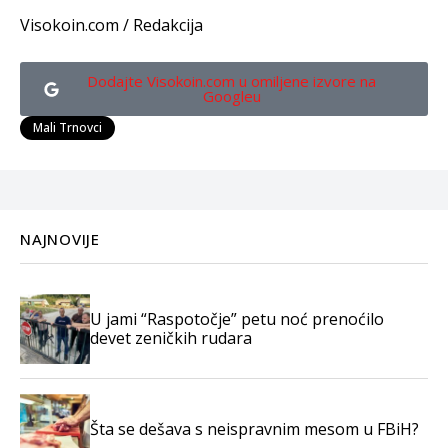
Visokoin.com / Redakcija
Dodajte Visokoin.com u omiljene izvore na
Googleu
Mali Trnovci
NAJNOVIJE
U jami “Raspotočje” petu noć prenoćilo
devet zeničkih rudara
Šta se dešava s neispravnim mesom u FBiH?