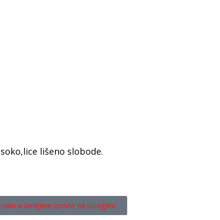
soko,lice lišeno slobode.
.com u omiljene izvore na Googleu