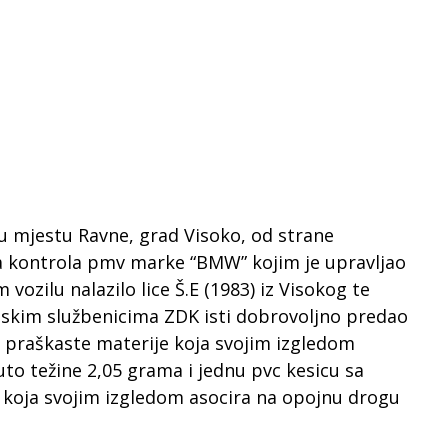
 u mjestu Ravne, grad Visoko, od strane
na kontrola pmv marke “BMW” kojim je upravljao
vozilu nalazilo lice Š.E (1983) iz Visokog te
jskim službenicima ZDK isti dobrovoljno predao
e praškaste materije koja svojim izgledom
to težine 2,05 grama i jednu pvc kesicu sa
e koja svojim izgledom asocira na opojnu drogu