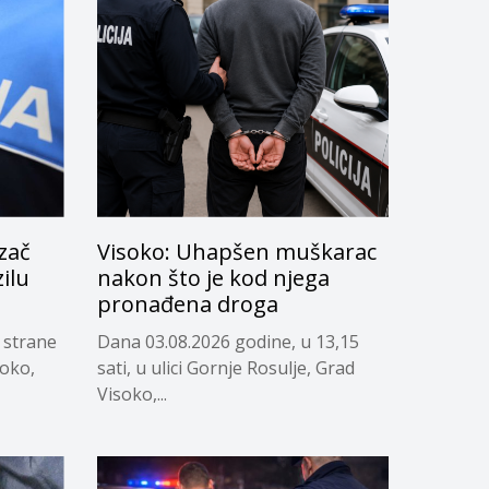
zač
Visoko: Uhapšen muškarac
zilu
nakon što je kod njega
pronađena droga
 strane
Dana 03.08.2026 godine, u 13,15
soko,
sati, u ulici Gornje Rosulje, Grad
Visoko,...