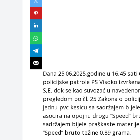
Dana 25.06.2025.godine u 16,45 sati
policijske patrole PS Visoko izvrše
S,E, dok se kao suvozać u navedenom 
pregledom po čl. 25 Zakona o polici
jednu pvc kesicu sa sadržajem bijel
asocira na opojnu drogu “Speed” bru
sadržajem bijele praškaste materij
“Speed” bruto težine 0,89 grama.