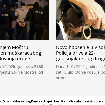
njem Moštru
Novo hapšenje u Viso
en muškarac zbog
Policija privela 22-
dovanja droge
godišnjaka zbog drog
.07.2026. godine, u 21.50
Dana 14.07.2026. godine, u 
 mjestu Gornje Moštre, od
sati, u ulici Donje Rosulje, o
strane...
ko
O nama
Marketing
Kontakt
Uvjeti korištenja
Pravila o zaštiti priva