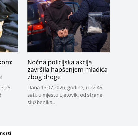
kom:
Noćna policijska akcija
završila hapšenjem mladića
e
zbog droge
13,25
Dana 13.07.2026. godine, u 22,45
d
sati, u mjestu Ljetovik, od strane
službenika...
tnosti