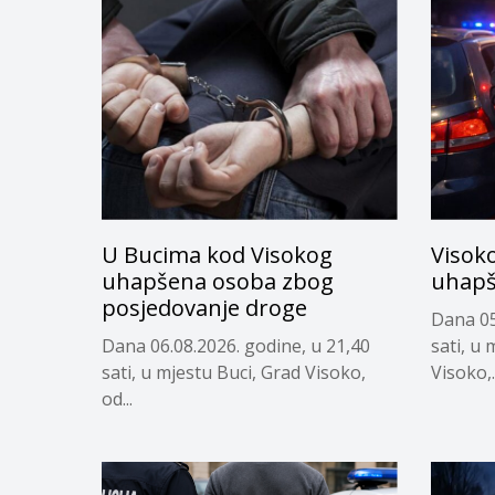
U Bucima kod Visokog
Visok
uhapšena osoba zbog
uhapš
posjedovanje droge
Dana 05
Dana 06.08.2026. godine, u 21,40
sati, u
sati, u mjestu Buci, Grad Visoko,
Visoko,..
od...