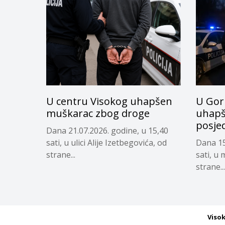
U centru Visokog uhapšen
U Gor
muškarac zbog droge
uhapš
posje
Dana 21.07.2026. godine, u 15,40
sati, u ulici Alije Izetbegovića, od
Dana 15
strane...
sati, u
strane...
Viso