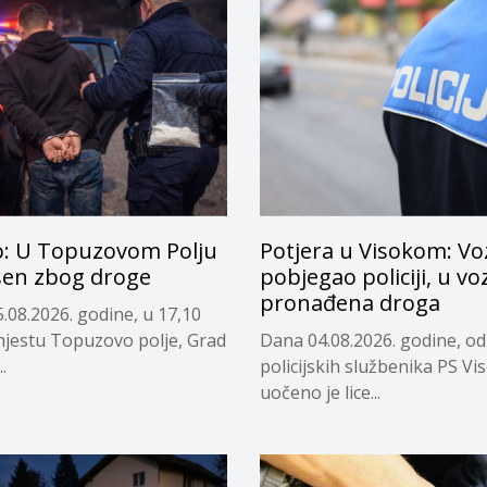
o: U Topuzovom Polju
Potjera u Visokom: Vo
en zbog droge
pobjegao policiji, u vo
pronađena droga
.08.2026. godine, u 17,10
 mjestu Topuzovo polje, Grad
Dana 04.08.2026. godine, od
.
policijskih službenika PS Vi
uočeno je lice...