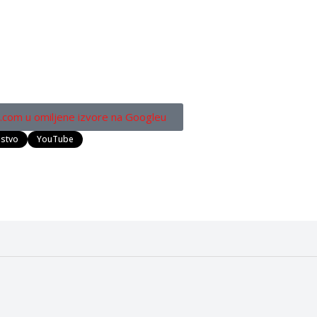
.com u omiljene izvore na Googleu
stvo
YouTube