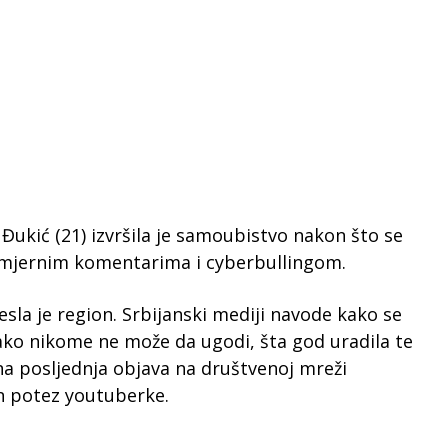
Đukić (21) izvršila je samoubistvo nakon što se
namjernim komentarima i cyberbullingom.
esla je region. Srbijanski mediji navode kako se
kako nikome ne može da ugodi, šta god uradila te
ena posljednja objava na društvenoj mreži
an potez youtuberke.