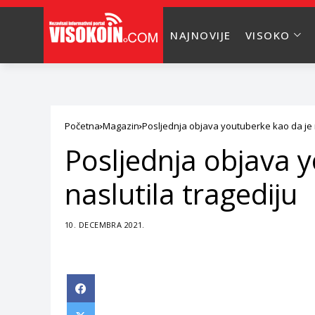
NAJNOVIJE
VISOKO
Početna
Magazin
Posljednja objava youtuberke kao da je n
Posljednja objava 
naslutila tragediju
10. DECEMBRA 2021.