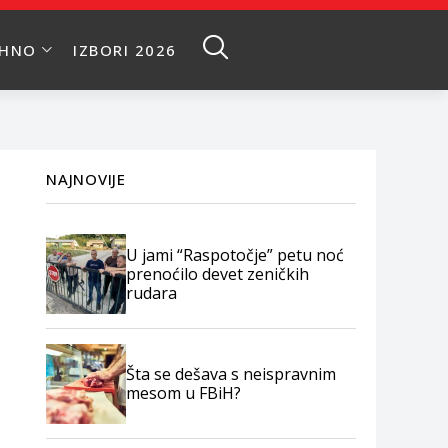
EHNO
IZBORI 2026
NAJNOVIJE
U jami “Raspotočje” petu noć
prenoćilo devet zeničkih
rudara
Šta se dešava s neispravnim
mesom u FBiH?