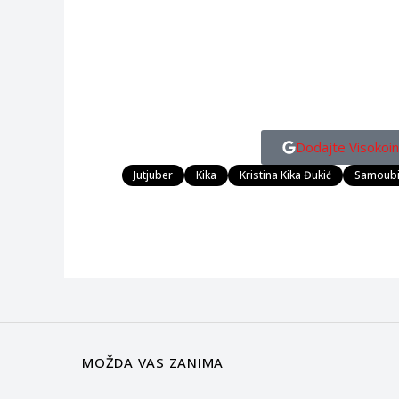
Dodajte Visokoin
Jutjuber
Kika
Kristina Kika Đukić
Samoubi
MOŽDA VAS ZANIMA