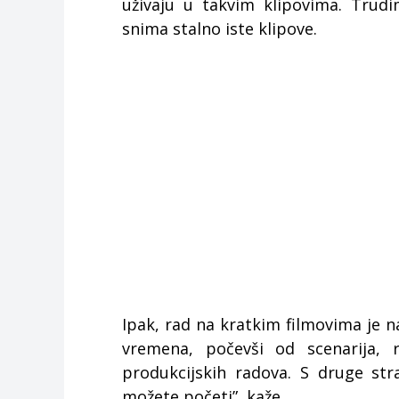
uživaju u takvim klipovima. Trudi
snima stalno iste klipove.
Ipak, rad na kratkim filmovima je na
vremena, počevši od scenarija, 
produkcijskih radova. S druge st
možete početi”, kaže.