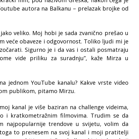
 kratki film, pod nazivom Greška, nakon čega je
h Youtube autora na Balkanu – prelazak brojke od
jako veliko. Moj hobi je sada zvanično prešao u
m veće obaveze i odgovornost. Toliko ljudi mi je
zočarati. Sigurno je i da vas i ostali posmatraju
vome vide priliku za suradnju”, kaže Mirza u
 na jednom YouTube kanalu? Kakve vrste video
šom publikom, pitamo Mirzu.
moj kanal je više baziran na challenge videima,
o i kratkometražnim filmovima. Trudim se da
m najpopularnije trendove u svijetu, volim da
oga to prenesem na svoj kanal i moji pratitelji