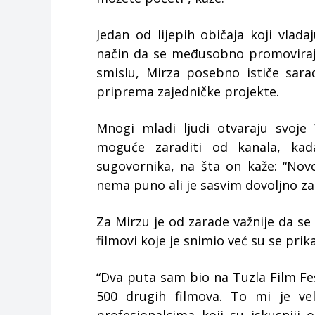
Jedan od lijepih običaja koji vla
način da se međusobno promoviraju
smislu, Mirza posebno ističe sara
priprema zajedničke projekte.
Mnogi mladi ljudi otvaraju svoje 
moguće zaraditi od kanala, kad
sugovornika, na šta on kaže: “Nov
nema puno ali je sasvim dovoljno za 
Za Mirzu je od zarade važnije da se
filmovi koje je snimio već su se prika
“Dva puta sam bio na Tuzla Film F
500 drugih filmova. To mi je ve