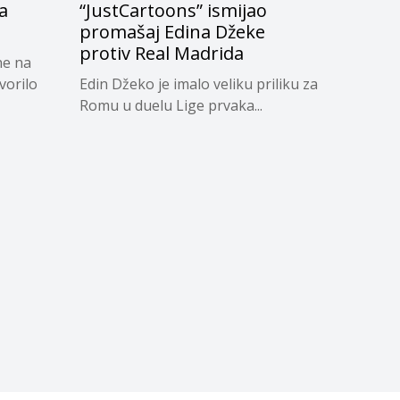
a
“JustCartoons” ismijao
u
promašaj Edina Džeke
protiv Real Madrida
ne na
vorilo
Edin Džeko je imalo veliku priliku za
Romu u duelu Lige prvaka...