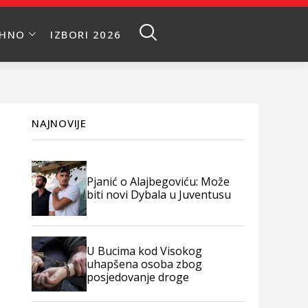
EHNO
IZBORI 2026
NAJNOVIJE
Pjanić o Alajbegoviću: Može
biti novi Dybala u Juventusu
U Bucima kod Visokog
uhapšena osoba zbog
posjedovanje droge