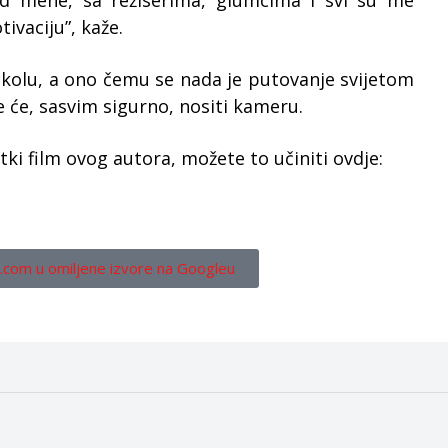
 od mene, sa režiserima, glumcima i svi su me
ivaciju”, kaže.
školu, a ono čemu se nada je putovanje svijetom
će, sasvim sigurno, nositi kameru.
tki film ovog autora, možete to učiniti ovdje:
.com u omiljene izvore na Googleu