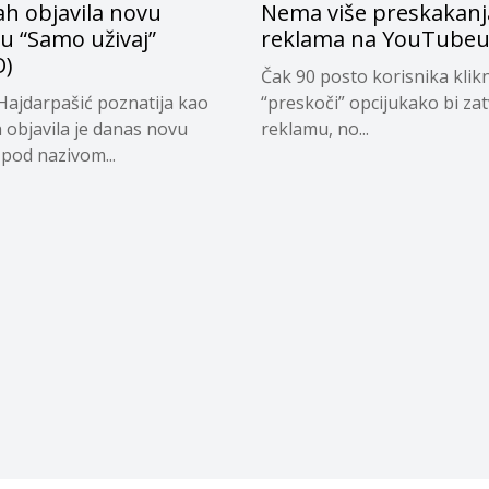
ah objavila novu
Nema više preskakanj
u “Samo uživaj”
reklama na YouTube
O)
Čak 90 posto korisnika klik
Hajdarpašić poznatija kao
“preskoči” opcijukako bi zat
 objavila je danas novu
reklamu, no...
pod nazivom...