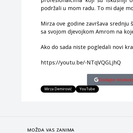
profesionalcima koji su iskusniji
podržali u mom radu. To mi daje mot
Mirza ove godine završava srednju 
sa svojom djevojkom Amrom na koje 
Ako do sada niste pogledali novi kra
https://youtu.be/-NTqVQGLjhQ
Dodajte Visokoin
Mirza Demirović
YouTube
MOŽDA VAS ZANIMA