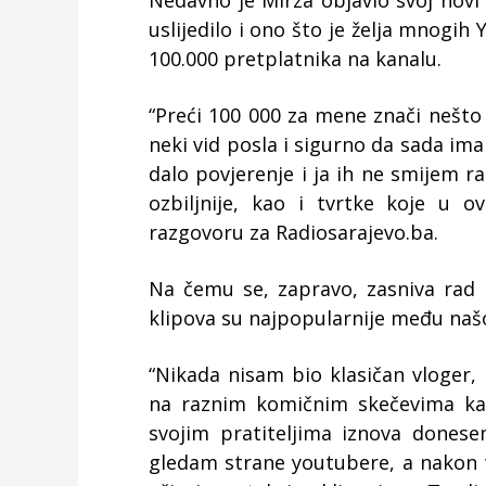
Nedavno je Mirza objavio svoj novi
uslijedilo i ono što je želja mnogi
100.000 pretplatnika na kanalu.
“Preći 100 000 za mene znači nešto 
neki vid posla i sigurno da sada ima
dalo povjerenje i ja ih ne smijem ra
ozbiljnije, kao i tvrtke koje u o
razgovoru za Radiosarajevo.ba.
Na čemu se, zapravo, zasniva rad
klipova su najpopularnije među na
“Nikada nisam bio klasičan vloger, 
na raznim komičnim skečevima ka
svojim pratiteljima iznova donese
gledam strane youtubere, a nakon t