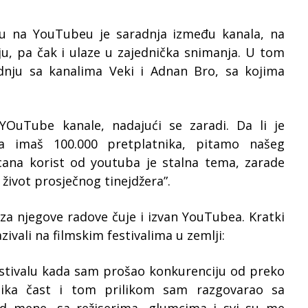
daju na YouTubeu je saradnja između kanala, na
, pa čak i ulaze u zajednička snimanja. U tom
dnju sa kanalima Veki i Adnan Bro, sa kojima
YOuTube kanale, nadajući se zaradi. Da li je
a imaš 100.000 pretplatnika, pitamo našeg
cana korist od youtuba je stalna tema, zarade
život prosječnog tinejdžera”.
 za njegove radove čuje i izvan YouTubea. Kratki
zivali na filmskim festivalima u zemlji:
estivalu kada sam prošao konkurenciju od preko
lika čast i tom prilikom sam razgovarao sa