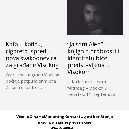
Kafa u kafiću,
“Ja sam Alen” –
cigareta ispred –
knjiga o hrabrosti i
nova svakodnevica
identitetu biće
za građane Visokog
predstavljena u
Visokom
Ove zime i u gradu Visokom
počinje potpuna primjena
U Kulturnom centru
Zakona o kontroli...
“Altindag – Visoko” u
četvrtak, 11. septembra
2025. godine,...
Visoko
O nama
Marketing
Kontakt
Uvjeti korištenja
Pravila o zaštiti privatnosti