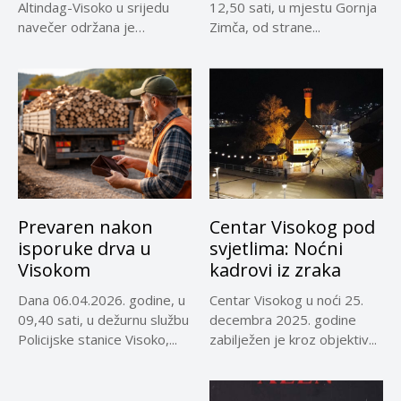
Altindag-Visoko u srijedu
12,50 sati, u mjestu Gornja
navečer održana je
Zimča, od strane...
promocija dokumentarnog
filma...
Prevaren nakon
Centar Visokog pod
isporuke drva u
svjetlima: Noćni
Visokom
kadrovi iz zraka
Dana 06.04.2026. godine, u
Centar Visokog u noći 25.
09,40 sati, u dežurnu službu
decembra 2025. godine
Policijske stanice Visoko,...
zabilježen je kroz objektiv...