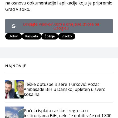
na osnovu dokumentacije i aplikacije koju je pripremio
Grad Visoko.
Dodajte Visokoin.com u omiljene izvore na
Googleu
Dolovi
Rasvjeta
Šošnje
Visoko
NAJNOVIJE
Teške optužbe Bisere Turković: Vozač
Ambasade BiH u Danskoj upleten u šverc
kokaina
Počela isplata razlike i regresa u
institucijama BiH, neki će dobiti više od 1.800