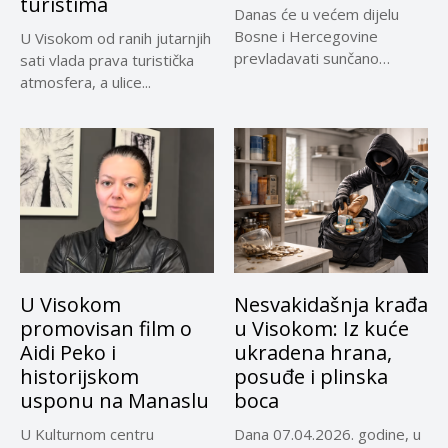
turistima
Danas će u većem dijelu
Bosne i Hercegovine
U Visokom od ranih jutarnjih
prevladavati sunčano
sati vlada prava turistička
vrijeme uz...
atmosfera, a ulice...
U Visokom
Nesvakidašnja krađa
promovisan film o
u Visokom: Iz kuće
Aidi Peko i
ukradena hrana,
historijskom
posuđe i plinska
usponu na Manaslu
boca
U Kulturnom centru
Dana 07.04.2026. godine, u