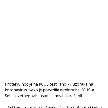
Proteklu noć je na KCUS testirano 77 uzoraka na
koronavirus. Kako je potvrdila direktorica KCUS-a
Sebija Izetbegović, osam je novih zaraženih.
– Od toga tri osobe iz Zavidovića, dva iz Bihaća i jedna