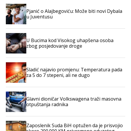
Pjanić o Alajbegoviću: Može biti novi Dybala
u Juventusu
U Bucima kod Visokog uhapšena osoba
zbog posjedovanje droge
Sladić najavio promjenu: Temperatura pada
za 5 do 7 stepeni, ali ne dugo
Glavni dioničar Volkswagena traži masovna
otpuštanja radnika
Zaposlenik Suda BiH optužen da je prisvojio
skoro 200.000 KM privremeno oduzetog