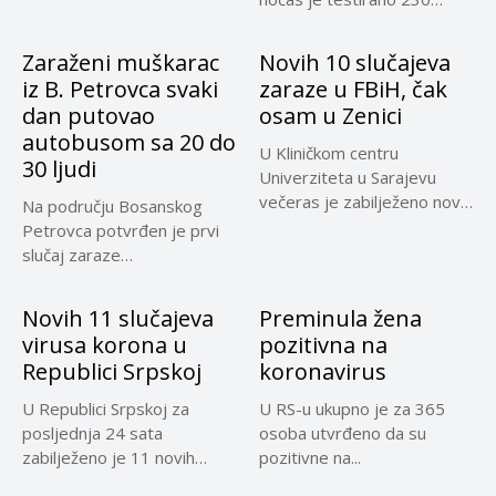
uzoraka, a...
Zaraženi muškarac
Novih 10 slučajeva
iz B. Petrovca svaki
zaraze u FBiH, čak
dan putovao
osam u Zenici
autobusom sa 20 do
U Kliničkom centru
30 ljudi
Univerziteta u Sarajevu
večeras je zabilježeno novih
Na području Bosanskog
10 slučajeva...
Petrovca potvrđen je prvi
slučaj zaraze
koronavirusom, a riječ...
Novih 11 slučajeva
Preminula žena
virusa korona u
pozitivna na
Republici Srpskoj
koronavirus
U Republici Srpskoj za
U RS-u ukupno je za 365
posljednja 24 sata
osoba utvrđeno da su
zabilježeno je 11 novih
pozitivne na...
slučajeva...