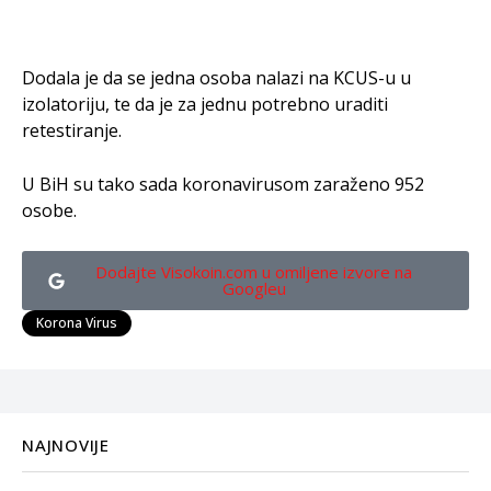
Dodala je da se jedna osoba nalazi na KCUS-u u
izolatoriju, te da je za jednu potrebno uraditi
retestiranje.
U BiH su tako sada koronavirusom zaraženo 952
osobe.
Dodajte Visokoin.com u omiljene izvore na
Googleu
Korona Virus
NAJNOVIJE