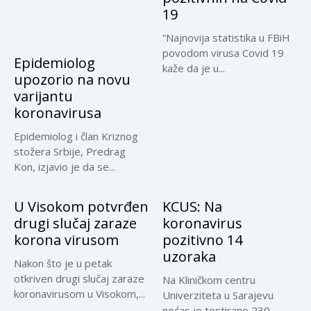
19
“Najnovija statistika u FBiH
povodom virusa Covid 19
Epidemiolog
kaže da je u...
upozorio na novu
varijantu
koronavirusa
Epidemiolog i član Kriznog
stožera Srbije, Predrag
Kon, izjavio je da se...
U Visokom potvrđen
KCUS: Na
drugi slučaj zaraze
koronavirus
korona virusom
pozitivno 14
uzoraka
Nakon što je u petak
otkriven drugi slučaj zaraze
Na Kliničkom centru
koronavirusom u Visokom,...
Univerziteta u Sarajevu
noćas je testirano 230