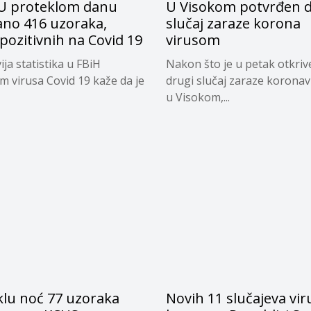
 U proteklom danu
U Visokom potvrđen d
ano 416 uzoraka,
slučaj zaraze korona
pozitivnih na Covid 19
virusom
ja statistika u FBiH
Nakon što je u petak otkriv
 virusa Covid 19 kaže da je
drugi slučaj zaraze korona
u Visokom,...
klu noć 77 uzoraka
Novih 11 slučajeva vir