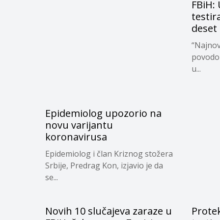
FBiH:
testir
deset 
“Najnovi
povodom
u...
Epidemiolog upozorio na
novu varijantu
koronavirusa
Epidemiolog i član Kriznog stožera
Srbije, Predrag Kon, izjavio je da
se...
Novih 10 slučajeva zaraze u
Prote