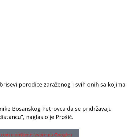
brisevi porodice zaraženog i svih onih sa kojima
nike Bosanskog Petrovca da se pridržavaju
distancu”, naglasio je Prošić.
.com u omiljene izvore na Googleu