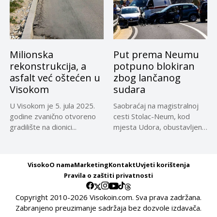
Milionska
Put prema Neumu
rekonstrukcija, a
potpuno blokiran
asfalt već oštećen u
zbog lančanog
Visokom
sudara
U Visokom je 5. jula 2025.
Saobraćaj na magistralnoj
godine zvanično otvoreno
cesti Stolac-Neum, kod
gradilište na dionici...
mjesta Udora, obustavljen
zbog nezgode, saopćeno...
Visoko
O nama
Marketing
Kontakt
Uvjeti korištenja
Pravila o zaštiti privatnosti
Copyright 2010-2026 Visokoin.com. Sva prava zadržana.
Zabranjeno preuzimanje sadržaja bez dozvole izdavača.