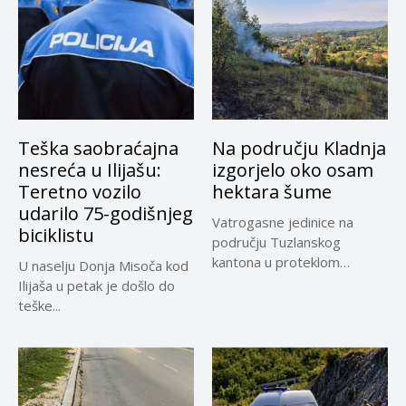
Teška saobraćajna
Na području Kladnja
nesreća u Ilijašu:
izgorjelo oko osam
Teretno vozilo
hektara šume
udarilo 75-godišnjeg
Vatrogasne jedinice na
biciklistu
području Tuzlanskog
kantona u proteklom
U naselju Donja Misoča kod
periodu imale su više...
Ilijaša u petak je došlo do
teške...