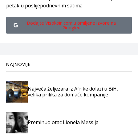
petak u poslijepodnevnim satima.
Dodajte Visokoin.com u omiljene izvore na
Googleu
NAJNOVIJE
Najveća željezara iz Afrike dolazi u BiH,
velika prilika za domaće kompanije
Preminuo otac Lionela Messija