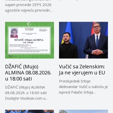
Rosariju...
sajam privrede ZEPS 2026
ugostiće najveću privrednu
delegaciju iz...
DŽAFIĆ (Mujo)
Vučić sa Zelenskim:
ALMINA 08.08.2026.
Ja ne vjerujem u EU
u 18:00 sati
Predsjednik Srbije
Aleksandar Vučić u subotu je
DŽAFIĆ (Mujo) ALMINA
ispred Palače Srbija
08.08.2026. u 18:00 sati
dočekao predsjednika...
Dodajte Visokoin.com u
omiljene izvore...