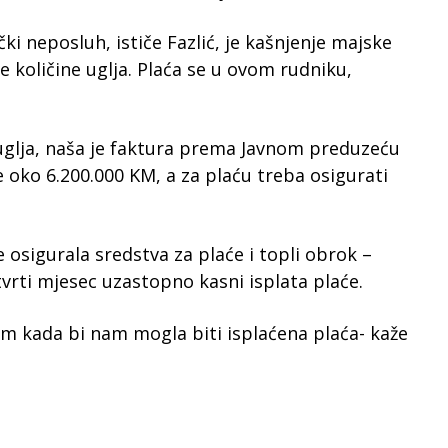
ki neposluh, ističe Fazlić, je kašnjenje majske
ne količine uglja. Plaća se u ovom rudniku,
 uglja, naša je faktura prema Javnom preduzeću
 oko 6.200.000 KM, a za plaću treba osigurati
 osigurala sredstva za plaće i topli obrok –
tvrti mjesec uzastopno kasni isplata plaće.
 kada bi nam mogla biti isplaćena plaća- kaže