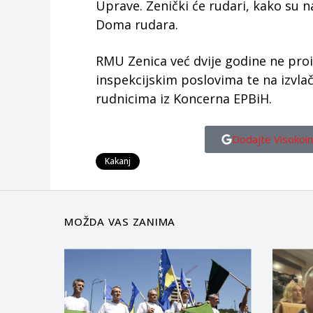
Uprave. Zenički će rudari, kako su na
Doma rudara.
RMU Zenica već dvije godine ne proiz
inspekcijskim poslovima te na izvla
rudnicima iz Koncerna EPBiH.
Dodajte Visokoin
Kakanj
MOŽDA VAS ZANIMA