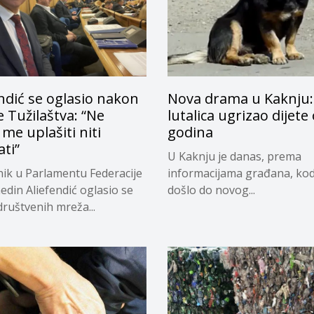
ndić se oglasio nakon
Nova drama u Kaknju:
 Tužilaštva: “Ne
lutalica ugrizao dijete
e uplašiti niti
godina
ti”
U Kaknju je danas, prema
ik u Parlamentu Federacije
informacijama građana, ko
edin Aliefendić oglasio se
došlo do novog...
ruštvenih mreža...