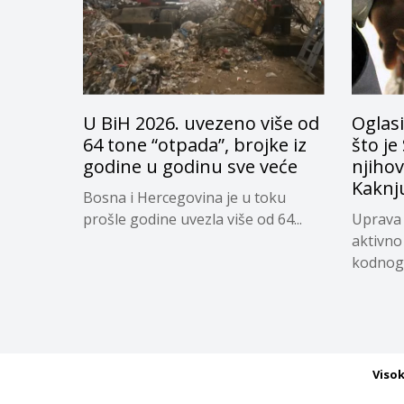
U BiH 2026. uvezeno više od
Oglasi
64 tone “otpada”, brojke iz
što je
godine u godinu sve veće
njiho
Kaknj
Bosna i Hercegovina je u toku
prošle godine uvezla više od 64...
Uprava 
aktivno
kodnog 
Viso