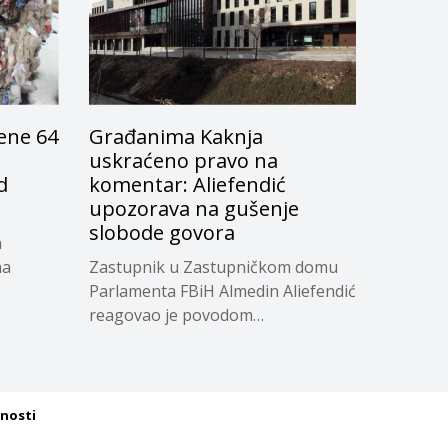
zene 64
Građanima Kaknja
uskraćeno pravo na
d
komentar: Aliefendić
upozorava na gušenje
slobode govora
n
ma
Zastupnik u Zastupničkom domu
Parlamenta FBiH Almedin Aliefendić
reagovao je povodom
onemogućavanja...
tnosti