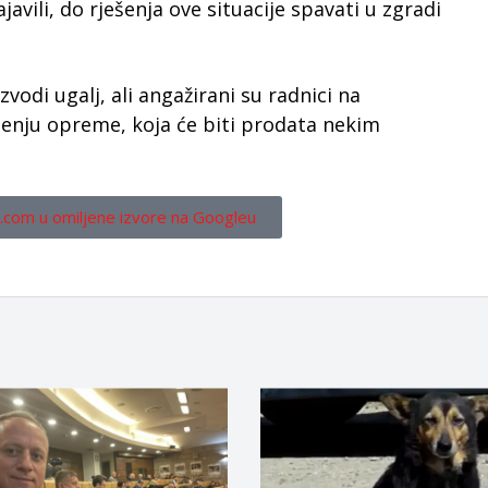
javili, do rješenja ove situacije spavati u zgradi
vodi ugalj, ali angažirani su radnici na
čenju opreme, koja će biti prodata nekim
.com u omiljene izvore na Googleu