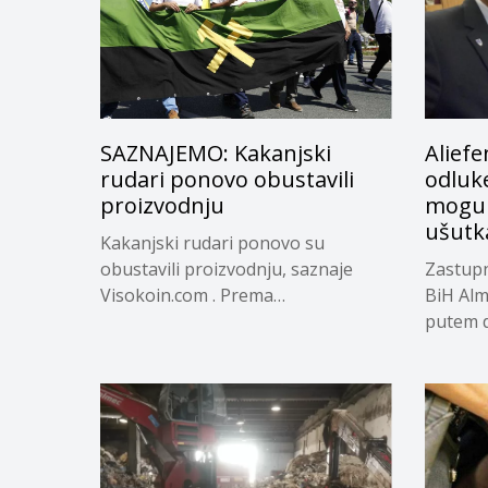
SAZNAJEMO: Kakanjski
Aliefe
rudari ponovo obustavili
odluke
proizvodnju
mogu m
ušutka
Kakanjski rudari ponovo su
obustavili proizvodnju, saznaje
Zastupn
Visokoin.com . Prema
BiH Alm
informacijama “Visokoin.com”,...
putem d