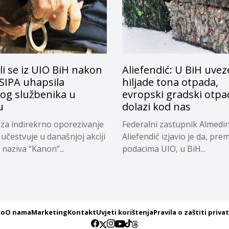
li se iz UIO BiH nakon
Aliefendić: U BiH uve
 SIPA uhapsila
hiljade tona otpada,
vog službenika u
evropski gradski otpa
u
dolazi kod nas
za indirekrno oporezivanje
Federalni zastupnik Almedi
 učestvuje u današnjoj akciji
Aliefendić izjavio je da, pre
naziva “Kanon”...
podacima UIO, u BiH...
ko
O nama
Marketing
Kontakt
Uvjeti korištenja
Pravila o zaštiti priva