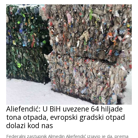
Aliefendić: U BiH uvezene 64 hiljade
tona otpada, evropski gradski otpad
dolazi kod nas
Federalni zastupnik Almedin Aliefendić izjavio je da, prema