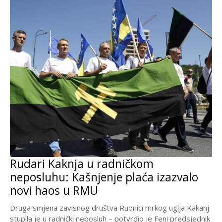
Rudari Kaknja u radničkom
neposluhu: Kašnjenje plaća izazvalo
novi haos u RMU
Druga smjena zavisnog društva Rudnici mrkog uglja Kakanj
stupila je u radnički neposluh – potvrdio je Feni predsjednik