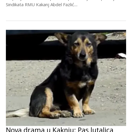
Sindikata RMU Kakanj Abdel Fazlić....
Nova drama u Kaknju: Pas lutalica