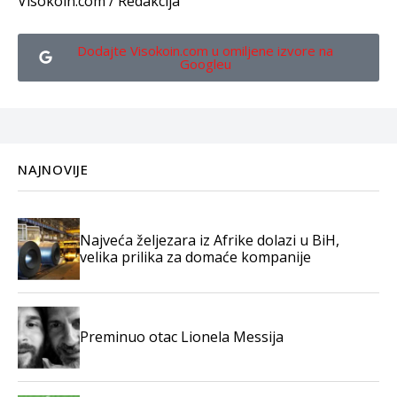
Visokoin.com / Redakcija
Dodajte Visokoin.com u omiljene izvore na
Googleu
NAJNOVIJE
Najveća željezara iz Afrike dolazi u BiH,
velika prilika za domaće kompanije
Preminuo otac Lionela Messija