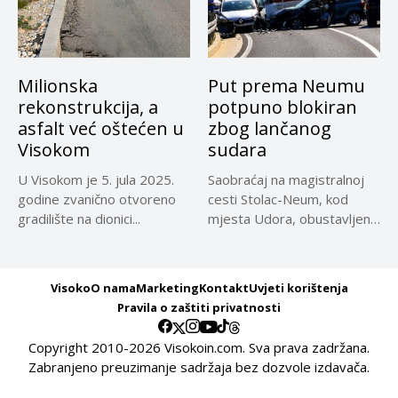
Milionska
Put prema Neumu
rekonstrukcija, a
potpuno blokiran
asfalt već oštećen u
zbog lančanog
Visokom
sudara
U Visokom je 5. jula 2025.
Saobraćaj na magistralnoj
godine zvanično otvoreno
cesti Stolac-Neum, kod
gradilište na dionici...
mjesta Udora, obustavljen
zbog nezgode, saopćeno...
Visoko
O nama
Marketing
Kontakt
Uvjeti korištenja
Pravila o zaštiti privatnosti
Copyright 2010-2026 Visokoin.com. Sva prava zadržana.
Zabranjeno preuzimanje sadržaja bez dozvole izdavača.