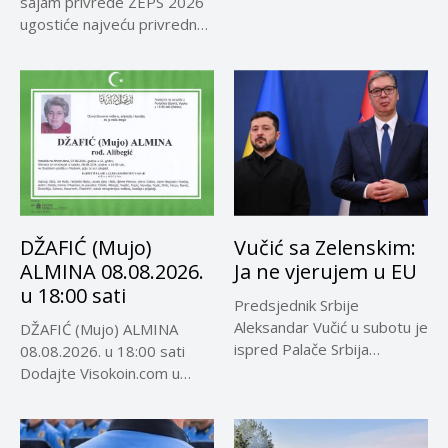
sajam privrede ZEPS 2026
ugostiće najveću privrednu
delegaciju iz...
DŽAFIĆ (Mujo)
Vučić sa Zelenskim:
ALMINA 08.08.2026.
Ja ne vjerujem u EU
u 18:00 sati
Predsjednik Srbije
Aleksandar Vučić u subotu je
DŽAFIĆ (Mujo) ALMINA
ispred Palače Srbija
08.08.2026. u 18:00 sati
dočekao predsjednika...
Dodajte Visokoin.com u
omiljene izvore...