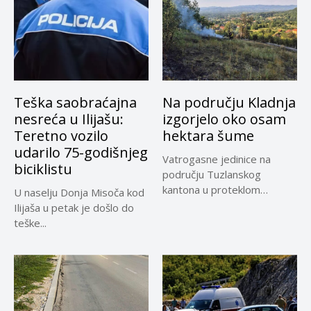
Teška saobraćajna
Na području Kladnja
nesreća u Ilijašu:
izgorjelo oko osam
Teretno vozilo
hektara šume
udarilo 75-godišnjeg
Vatrogasne jedinice na
biciklistu
području Tuzlanskog
kantona u proteklom
U naselju Donja Misoča kod
periodu imale su više...
Ilijaša u petak je došlo do
teške...