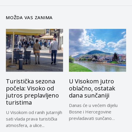
MOŽDA VAS ZANIMA
Turistička sezona
U Visokom jutro
počela: Visoko od
oblačno, ostatak
jutros preplavljeno
dana sunčaniji
turistima
Danas će u većem dijelu
Bosne i Hercegovine
U Visokom od ranih jutarnjih
prevladavati sunčano
sati vlada prava turistička
vrijeme uz...
atmosfera, a ulice...