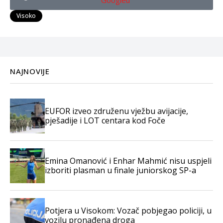
Googleu
Visoko
NAJNOVIJE
EUFOR izveo združenu vježbu avijacije,
pješadije i LOT centara kod Foče
Emina Omanović i Enhar Mahmić nisu uspjeli
izboriti plasman u finale juniorskog SP-a
Potjera u Visokom: Vozač pobjegao policiji, u
vozilu pronađena droga