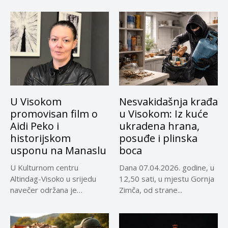
U Visokom
Nesvakidašnja krađa
promovisan film o
u Visokom: Iz kuće
Aidi Peko i
ukradena hrana,
historijskom
posuđe i plinska
usponu na Manaslu
boca
U Kulturnom centru
Dana 07.04.2026. godine, u
Altindag-Visoko u srijedu
12,50 sati, u mjestu Gornja
navečer održana je
Zimča, od strane...
promocija dokumentarnog
filma...