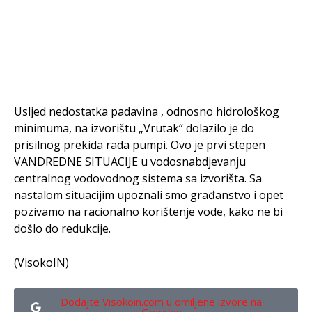
Usljed nedostatka padavina , odnosno hidrološkog
minimuma, na izvorištu „Vrutak“ dolazilo je do
prisilnog prekida rada pumpi. Ovo je prvi stepen
VANDREDNE SITUACIJE u vodosnabdjevanju
centralnog vodovodnog sistema sa izvorišta. Sa
nastalom situacijim upoznali smo građanstvo i opet
pozivamo na racionalno korištenje vode, kako ne bi
došlo do redukcije.
(VisokoIN)
Dodajte Visokoin.com u omiljene izvore na