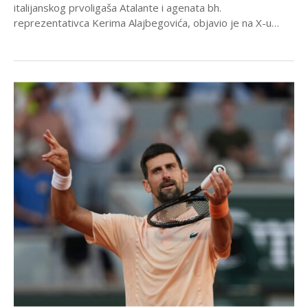
italijanskog prvoligaša Atalante i agenata bh.
reprezentativca Kerima Alajbegovića, objavio je na X-u
italijanski ekspert za...