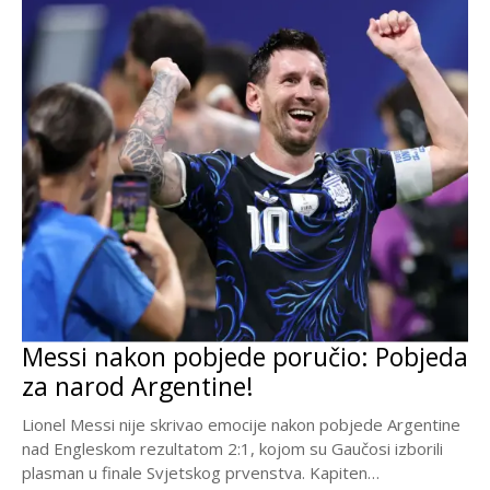
Messi nakon pobjede poručio: Pobjeda
za narod Argentine!
Lionel Messi nije skrivao emocije nakon pobjede Argentine
nad Engleskom rezultatom 2:1, kojom su Gaučosi izborili
plasman u finale Svjetskog prvenstva. Kapiten