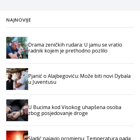
NAJNOVIJE
Drama zeničkih rudara: U jamu se vratio
radnik kojem je prethodno pozlilo
Pjanić o Alajbegoviću: Može biti novi Dybala
u Juventusu
U Bucima kod Visokog uhapšena osoba
zbog posjedovanje droge
Sladić najavio promjenu: Temperatura pada