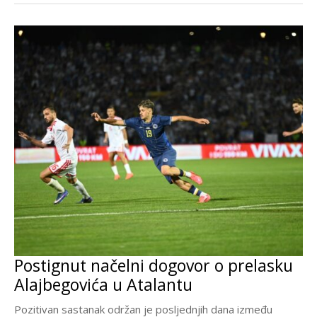
Postignut načelni dogovor o prelasku
Alajbegovića u Atalantu
Pozitivan sastanak održan je posljednjih dana između