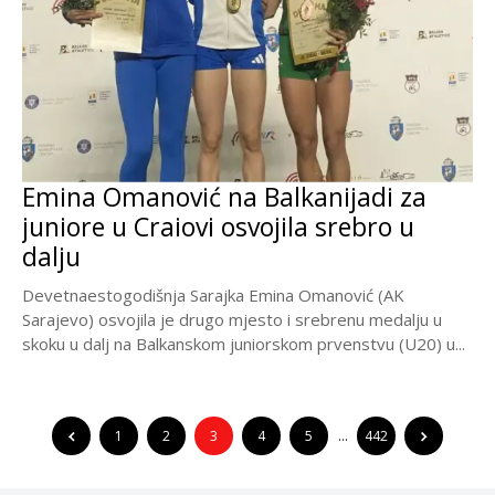
Emina Omanović na Balkanijadi za
juniore u Craiovi osvojila srebro u
dalju
Devetnaestogodišnja Sarajka Emina Omanović (AK
Sarajevo) osvojila je drugo mjesto i srebrenu medalju u
skoku u dalj na Balkanskom juniorskom prvenstvu (U20) u...
1
2
3
4
5
…
442