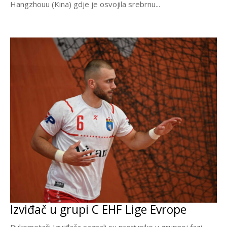
Hangzhouu (Kina) gdje je osvojila srebrnu...
Izviđač u grupi C EHF Lige Evrope
Rukometaši Izviđača saznali su protivnike u grupnoj fazi